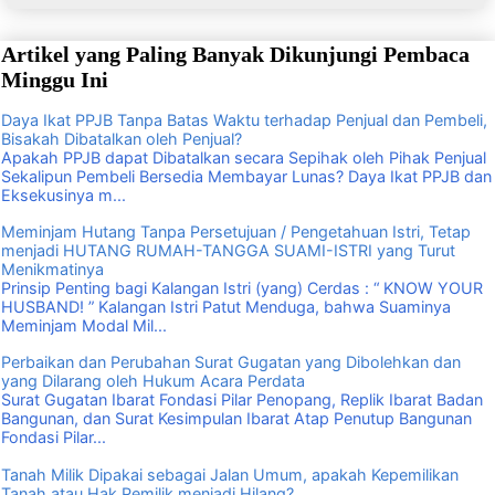
Artikel yang Paling Banyak Dikunjungi Pembaca
Minggu Ini
Daya Ikat PPJB Tanpa Batas Waktu terhadap Penjual dan Pembeli,
Bisakah Dibatalkan oleh Penjual?
Apakah PPJB dapat Dibatalkan secara Sepihak oleh Pihak Penjual
Sekalipun Pembeli Bersedia Membayar Lunas? Daya Ikat PPJB dan
Eksekusinya m...
Meminjam Hutang Tanpa Persetujuan / Pengetahuan Istri, Tetap
menjadi HUTANG RUMAH-TANGGA SUAMI-ISTRI yang Turut
Menikmatinya
Prinsip Penting bagi Kalangan Istri (yang) Cerdas : “ KNOW YOUR
HUSBAND! ” Kalangan Istri Patut Menduga, bahwa Suaminya
Meminjam Modal Mil...
Perbaikan dan Perubahan Surat Gugatan yang Dibolehkan dan
yang Dilarang oleh Hukum Acara Perdata
Surat Gugatan Ibarat Fondasi Pilar Penopang, Replik Ibarat Badan
Bangunan, dan Surat Kesimpulan Ibarat Atap Penutup Bangunan
Fondasi Pilar...
Tanah Milik Dipakai sebagai Jalan Umum, apakah Kepemilikan
Tanah atau Hak Pemilik menjadi Hilang?