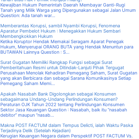
Kewajiban Hukum Pemerintah Daerah Membayar Ganti-Rugi
Tanah yang Milik Warga yang Dipergunakan sebagai Jalan Umum
Question: Ada tanah war...
Memberantas Korupsi, sambil Nyambi Korupsi, Fenomena
Aparatur Pembelot Hukum : Menegakkan Hukum Sembari
Membengkokkan Hukum
Ketika Koruptor Hendak Memakai Seragam Aparat Penegak
Hukum, Menyerupai ORANG BUTA yang Hendak Menuntun para
BUTAWAN Lainnya Question : S...
Surat Gugatan Memiliki Rangkap Fungsi sebagai Surat
Pemberitahuan Resmi untuk Ditindak-Lanjuti Pihak Tergugat
Perusahaan Menolak Kehadiran Pemegang Saham, Surat Gugatan
yang akan Berbicara dan sebagai Sarana Komunikasinya Setiap
Pemegang Saham Memi...
Apakah Nasabah Bank Digolongkan sebagai Konsumen
sebagaimana Undang-Undang Perlindungan Konsumen?
Peraturan OJK Tahun 2022 tentang Perlindungan Konsumen
Sektor Jasa Keuangan Question : Nasabah, baik itu “nasabah
debitor” maupun “nasab...
Makna POST FACTUM dalam Tempus Delicti, ialah Waktu Paska
Terjadinya Delik (Setelah Kejadian)
Kerugian Keuangan Negara dalam Perspektif POST FACTUM Vs.