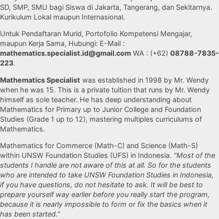
SD, SMP, SMU bagi Siswa di Jakarta, Tangerang, dan Sekitarnya.
Kurikulum Lokal maupun Internasional.
Untuk Pendaftaran Murid, Portofolio Kompetensi Mengajar,
maupun Kerja Sama, Hubungi: E-Mail :
mathematics.specialist.id@gmail.com
WA : (+62)
08788-7835-
223
.
Mathematics Specialist
was established in 1998 by Mr. Wendy
when he was 15. This is a private tuition that runs by Mr. Wendy
himself as sole teacher. He has deep understanding about
Mathematics for Primary up to Junior College and Foundation
Studies (Grade 1 up to 12), mastering multiples curriculums of
Mathematics.
Mathematics for Commerce (Math-C) and Science (Math-S)
within UNSW Foundation Studies (UFS) in Indonesia.
"Most of the
students I handle are not aware of this at all. So for the students
who are intended to take UNSW Foundation Studies in Indonesia,
if you have questions, do not hesitate to ask. It will be best to
prepare yourself way earlier before you really start the program,
because it is nearly impossible to form or fix the basics when it
has been started."