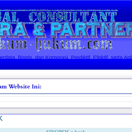
ata, Bisnis, dan Korporasi. Prediktif, Efektif, serta Apl
m Website Ini:
K