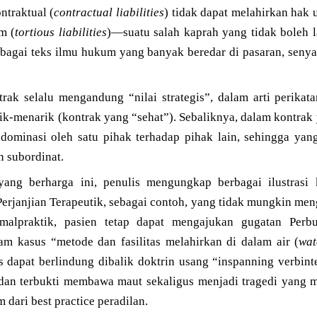
ntraktual (
contractual liabilities
) tidak dapat melahirkan hak
m (
tortious liabilities
)—suatu salah kaprah yang tidak boleh l
agai teks ilmu hukum yang banyak beredar di pasaran, senyata
trak selalu mengandung “nilai strategis”, dalam arti perikat
rik-menarik (kontrak yang “sehat”). Sebaliknya, dalam kontrak
 dominasi oleh satu pihak terhadap pihak lain, sehingga yan
 subordinat.
ang berharga ini, penulis mengungkap berbagai ilustrasi
erjanjian Terapeutik, sebagai contoh, yang tidak mungkin men
malpraktik, pasien tetap dapat mengajukan gugatan Pe
am kasus “metode dan fasilitas melahirkan di dalam air (
wat
 dapat berlindung dibalik doktrin usang “inspanning verbi
dan terbukti membawa maut sekaligus menjadi tragedi yang 
dari best practice peradilan.