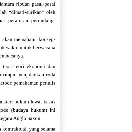
antara ribuan pasal-pasal
ah “dimati-surikan” oleh
ar peraturan perundang-
nya akan memahami konsep-
yak waktu untuk berwacana
pembacanya.
teori-teori ekonomi dan
u mampu menjalankan roda
 metode pemahaman penulis
materi hukum lewat kasus
tode (budaya hukum) ini
-negara Anglo Saxon.
kontraktual, yang selama