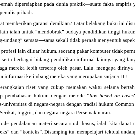
 pernah dipersiapkan pada dunia praktik—suatu fakta empiris 
penulis pribadi.
at memberikan garansi demikian? Latar belakang buku ini disu
 lain ialah untuk “mendobrak” budaya pendidikan tinggi huku
ng-undang” semata—sama sekali tidak pernah menyentuh aspek 
 profesi lain diluar hukum, seorang pakar komputer tidak pe
, serta berbagai bidang pendidikan informal lainnya yang la
aga mereka lebih terserap oleh pasar. Lalu, mengapa dirinya
an informasi ketimbang mereka yang merupakan sarjana IT?
erangkaian riset yang cukup memakan waktu selama bertahu
ep pembahasan hukum dengan metode “
law based on cases
as-universitas di negara-negara dengan tradisi hukum Commo
 Serikat, Inggris, dan negara-negara Persemakmuran.
ode pendalaman materi secara studi kasus, ialah kita dapat 
teks” dan “konteks”. Disamping itu, mempelajari tektual undan