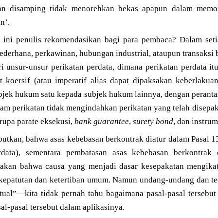
an disamping tidak menorehkan bekas apapun dalam memor
n’.
 ini penulis rekomendasikan bagi para pembaca? Dalam seti
 sederhana, perkawinan, hubungan industrial, ataupun transaksi b
ri unsur-unsur perikatan perdata, dimana perikatan perdata it
at koersif (atau imperatif alias dapat dipaksakan keberlaku
ubjek hukum satu kepada subjek hukum lainnya, dengan perant
alam perikatan tidak mengindahkan perikatan yang telah disepak
erupa parate eksekusi,
bank
guarantee
,
surety bond
, dan instru
sebutkan, bahwa asas kebebasan berkontrak diatur dalam Pasal
ata), sementara pembatasan asas kebebasan berkontrak 
kan bahwa causa yang menjadi dasar kesepakatan mengikatk
 kepatutan dan ketertiban umum. Namun undang-undang dan teo
stual”—kita tidak pernah tahu bagaimana pasal-pasal tersebu
al-pasal tersebut dalam aplikasinya.