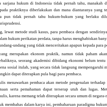
ra sarjana hukum di Indonesia tidak pernah tahu, manakah di
ada praktiknya diberlakukan dan mana diantaranya yang tel
eka pun tidak pernah tahu hukum-hukum yang berlaku dilu
risprudensi.
ng, lewat metode studi kasus, para pembaca dengan sendiri
alam hukum perikatan perdata, tanpa harus menghabiskan ban
undang-undang yang tidak menceritakan apapun kepada para 
ang merupakan ekonom praktik, namun tidak paham akan 
ebaliknya, seorang akademisi dibidang ekonomi belum tent
ena sosial itulah, yang secara tidak langsung mempengaruhi
ngkin dapat diterapkan pula bagi para pembaca.
ulis menawarkan pembaca akan metode pengenalan terhadap 
knaan serta pemahaman dapat terserap utuh dan lugas. Me
enulis, karena memang telah diterapkan secara umum di negara
uk membahas dalam karya ini, pembaharuan paradigma hukum 