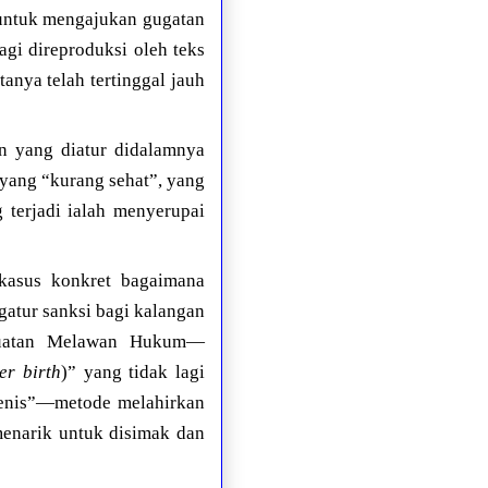
 untuk mengajukan gugatan
agi direproduksi oleh teks
nya telah tertinggal jauh
an yang diatur didalamnya
 yang “kurang sehat”, yang
g terjadi ialah menyerupai
 kasus konkret bagaimana
gatur sanksi bagi kalangan
rbuatan Melawan Hukum—
er birth
)” yang tidak lagi
ntenis”—metode melahirkan
menarik untuk disimak dan