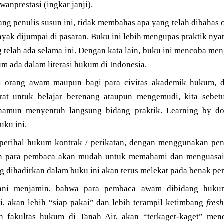
wanprestasi (ingkar janji).
ang penulis susun ini, tidak membahas apa yang telah dibahas
nyak dijumpai di pasaran. Buku ini lebih mengupas praktik nyat
 telah ada selama ini. Dengan kata lain, buku ini mencoba me
m ada dalam literasi hukum di Indonesia.
i orang awam maupun bagi para civitas akademik hukum, d
barat untuk belajar berenang ataupun mengemudi, kita sebe
 namun menyentuh langsung bidang praktik. Learning by do
uku ini.
perihal hukum kontrak / perikatan, dengan menggunakan pe
n para pembaca akan mudah untuk memahami dan menguasai
g dihadirkan dalam buku ini akan terus melekat pada benak p
rani menjamin, bahwa para pembaca awam dibidang hukum
, akan lebih “siap pakai” dan lebih terampil ketimbang
fres
n fakultas hukum di Tanah Air, akan “terkaget-kaget” men