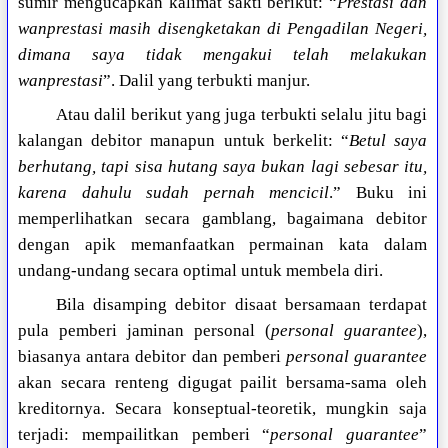
sumir mengucapkan kalimat sakti berikut: “
Prestasi dan
wanprestasi masih disengketakan di Pengadilan Negeri,
dimana saya tidak mengakui telah melakukan
wanprestasi
”. Dalil yang terbukti manjur.
Atau dalil berikut yang juga terbukti selalu jitu bagi
kalangan debitor manapun untuk berkelit: “
Betul saya
berhutang, tapi sisa hutang saya bukan lagi sebesar itu,
karena dahulu sudah pernah mencicil
.” Buku ini
memperlihatkan secara gamblang, bagaimana debitor
dengan apik memanfaatkan permainan kata dalam
undang-undang secara optimal untuk membela diri.
Bila disamping debitor disaat bersamaan terdapat
pula pemberi jaminan personal (
personal guarantee
),
biasanya antara debitor dan pemberi
personal guarantee
akan secara renteng digugat pailit bersama-sama oleh
kreditornya. Secara konseptual-teoretik, mungkin saja
terjadi: mempailitkan pemberi “
personal guarantee
”