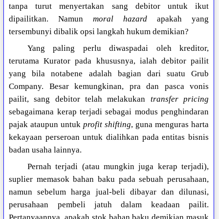
tanpa turut menyertakan sang debitor untuk ikut
dipailitkan. Namun
moral hazard
apakah yang
tersembunyi dibalik opsi langkah hukum demikian?
Yang paling perlu diwaspadai oleh kreditor,
terutama Kurator pada khususnya, ialah debitor pailit
yang bila notabene adalah bagian dari suatu Grub
Company. Besar kemungkinan, pra dan pasca vonis
pailit, sang debitor telah melakukan
transfer pricing
sebagaimana kerap terjadi sebagai modus penghindaran
pajak ataupun untuk
profit shifting
, guna menguras harta
kekayaan perseroan untuk dialihkan pada entitas bisnis
badan usaha lainnya.
Pernah terjadi (atau mungkin juga kerap terjadi),
suplier memasok bahan baku pada sebuah perusahaan,
namun sebelum harga jual-beli dibayar dan dilunasi,
perusahaan pembeli jatuh dalam keadaan pailit.
Pertanyaannya, apakah stok bahan baku demikian masuk