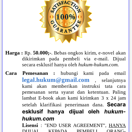
Harga
50.000;-
:
Rp.
. Bebas ongkos kirim, e-novel akan
dikirimkan pada pembeli via e-mail. Dijual
secara esklusif hanya oleh
hukum-hukum.com
.
Cara Pemesanan
:
hubungi kami pada email
legal.hukum@gmail.com
, selanjutnya
kami akan memberikan instruksi tata cara
pemesanan serta syarat dan ketentuan. Paling
lambat E-book akan kami kirimkan 3 x 24 jam
Secara
setelah klarifikasi penerimaan dana.
esklusif hanya dijual oleh
hukum-
hukum.com
Lisensi
: "END USER AGREEMENT",
HANYA
DIJUAL KEPADA PEMBELI ORANG-