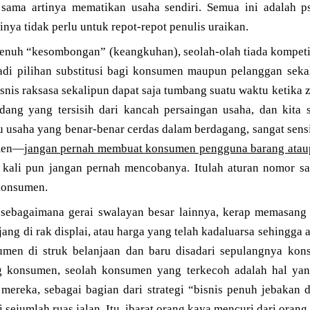
ama artinya mematikan usaha sendiri. Semua ini adalah p
nya tidak perlu untuk repot-repot penulis uraikan.
enuh “kesombongan” (keangkuhan), seolah-olah tiada kompetit
di pilihan substitusi bagi konsumen maupun pelanggan sekal
bisnis raksasa sekalipun dapat saja tumbang suatu waktu ketika
ng yang tersisih dari kancah persaingan usaha, dan kita s
u usaha yang benar-benar cerdas dalam berdagang, sangat sens
umen—
jangan pernah membuat konsumen pengguna barang ataup
u kali pun jangan pernah mencobanya. Itulah aturan nomor sa
konsumen.
 sebagaimana gerai swalayan besar lainnya, kerap memasang
ang di rak displai, atau harga yang telah kadaluarsa sehingga
umen di struk belanjaan dan baru disadari sepulangnya ko
konsumen, seolah konsumen yang terkecoh adalah hal yang 
ereka, sebagai bagian dari strategi “bisnis penuh jebakan 
 sejumlah ruas jalan. Itu, ibarat orang kaya mencuri dari orang