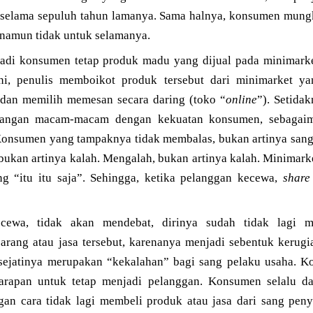
 selama sepuluh tahun lamanya. Sama halnya, konsumen mung
, namun tidak untuk selamanya.
adi konsumen tetap produk madu yang dijual pada minimarke
Kini, penulis memboikot produk tersebut dari minimarket 
 dan memilih memesan secara daring (toko “
online
”). Setidak
ngan macam-macam dengan kekuatan konsumen, sebagaima
Konsumen yang tampaknya tidak membalas, bukan artinya sang 
bukan artinya kalah. Mengalah, bukan artinya kalah. Minimar
g “itu itu saja”. Sehingga, ketika pelanggan kecewa,
share
ewa, tidak akan mendebat, dirinya sudah tidak lagi m
rang atau jasa tersebut, karenanya menjadi sebentuk kerugi
 sejatinya merupakan “kekalahan” bagi sang pelaku usaha. 
arapan untuk tetap menjadi pelanggan. Konsumen selalu da
an cara tidak lagi membeli produk atau jasa dari sang peny