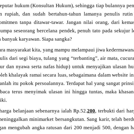
seputar hukum (Konsultan Hukum), sehingga tiap bulannya pen
an rupiah, dan sudah bertahun-tahun lamanya penulis ruti
mitmen tanpa ditawar-tawar. Jangan nilai orang, dari kema
rjumpa seseorang bercelana pendek, penuh tato pada sekujur l
 banyak karyawan. Siapa sangka?
ara masyarakat kita, yang mampu melampaui jiwa kedermawanan
is dari segi biaya, tulang yang “terbanting”, air mata, cucura
ur dan nyawa serta nafas hidup) untuk menyajikan ulasan h
oleh khalayak ramai secara luas, sebagaimana dalam website ini
nlah itu pokok persoalannya. Terdapat hal yang sangat prinsip
baca terus menyimak ulasan ini hingga tuntas, maka khasa
ki.
l harga belanjaan sebenarnya ialah Rp.52.
200
, terbukti dari ha
 meninggalkan minimarket bersangkutan. Sang karir, telah ber
ngan mengubah angka ratusan dari 200 menjadi 500, dengan 