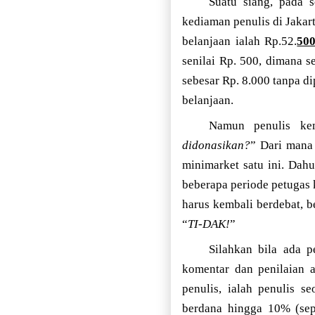
Suatu siang, pada 
kediaman penulis di Jakar
belanjaan ialah Rp.52.
50
senilai Rp. 500, dimana 
sebesar Rp. 8.000 tanpa d
belanjaan.
Namun penulis kem
didonasikan?
” Dari mana
minimarket satu ini. Dah
beberapa periode petugas k
harus kembali berdebat, b
“
TI-DAK!
”
Silahkan bila ada p
komentar dan penilaian a
penulis, ialah penulis s
berdana hingga 10% (sep