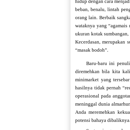
hidup dengan cara menjad
beban, benalu, lintah pe
orang lain. Berbaik sang
wataknya yang “agamais n
ukuran kotak sumbangan, m
Kecerdasan, merupakan su
“masak bodoh”.
Baru-baru ini penu
diremehkan bila kita ka
minimarket yang tersebar
hasilnya tidak pernah “r
operasional pada anggota
meninggal dunia almarhum
Anda meremehkan kekuat
potensi bahaya dibaliknya