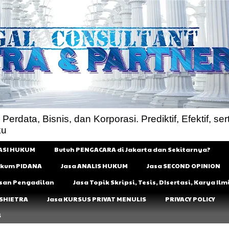
rdata, Bisnis, dan Korporasi. Prediktif, Efektif, sert
ku
ASI HUKUM
Butuh PENGACARA di Jakarta dan Sekitarnya?
Hukum PIDANA
Jasa ANALIS HUKUM
Jasa SECOND OPINION
usan Pengadilan
Jasa Topik Skripsi, Tesis, DIsertasi, Karya I
 SHIETRA
Jasa KURSUS PRIVAT MENULIS
PRIVACY POLICY
S