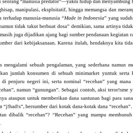
i seorang “manusia predator”—yakni hidup dan menyambung h
nghisap, manipulasi, eksploitatif, hingga memangsa dan mera
ka terhadap manusia-manusia “
Made in Indonesia
” yang sudah
amun tidak takut berbuat dosa” demikian, sama artinya tidak
asih juga dijadikan ajang bagi sumber pendanaan kegiatan ra
mber dari kebijaksanaan. Karena itulah, hendaknya kita tida
lis mengalami sebuah pengalaman, yang sederhana namun me
likan jumlah konsumen di sebuah minimarket yuntuk serta k
 di penjuru negeri ini, serta nominal “recehan” yang mana 
ecehan”, namun “gunungan”. Sebagai contoh, aksi teror!sme y
nya ataupun untuk memberikan dana santunan bagi para sana
 “j!had!s”, bersumber dari kotak dana-kotak dana “recehan”.
an dibalik “recehan”? “Recehan” yang mampu membunuh 
.