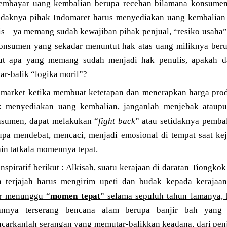
 membayar uang kembalian berupa recehan bilamana konsum
tidaknya pihak Indomaret harus menyediakan uang kembalian
is—ya memang sudah kewajiban pihak penjual, “resiko usaha”
onsumen yang sekadar menuntut hak atas uang miliknya beru
ut apa yang memang sudah menjadi hak penulis, apakah da
ar-balik “logika moril”?
imarket ketika membuat ketetapan dan menerapkan harga pro
 menyediakan uang kembalian, janganlah menjebak ataupu
onsumen, dapat melakukan “
fight back
” atau setidaknya pembal
rupa mendebat, mencaci, menjadi emosional di tempat saat ke
in tatkala momennya tepat.
nspiratif berikut : Alkisah, suatu kerajaan di daratan Tiongkok 
n terjajah harus mengirim upeti dan budak kepada kerajaan
ar menunggu “
momen tepat
” selama sepuluh tahun lamanya,
annya terserang bencana alam berupa banjir bah yang 
carkanlah serangan yang memutar-balikkan keadana, dari penj