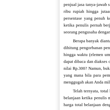
penjual jasa tanya-jawab 
ribu rupiah hingga juta
persentase yang penuh ko
ketika penulis pernah be
seorang pengusaha dengan
Berapa banyak diant
dihitung pengorbanan penul
hingga waktu (elemen um
dapat dibaca dan diakses 
nilai Rp.300? Namun, buka
yang mana bila para pem
menggugah akan Anda mili
Telah ternyata, tota
belanjaan ketika penulis
harga total belanjaan de