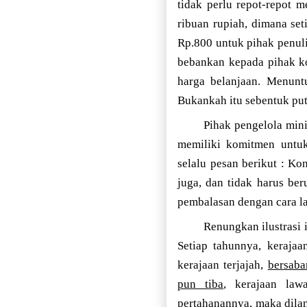
tidak perlu repot-repot
ribuan rupiah, dimana se
Rp.800 untuk pihak penul
bebankan kepada pihak k
harga belanjaan. Menunt
Bukankah itu sebentuk put
Pihak pengelola min
memiliki komitmen untuk
selalu pesan berikut : K
juga, dan tidak harus be
pembalasan dengan cara la
Renungkan ilustrasi i
Setiap tahunnya, kerajaa
kerajaan terjajah,
bersab
pun tiba
, kerajaan law
pertahanannya, maka dilan