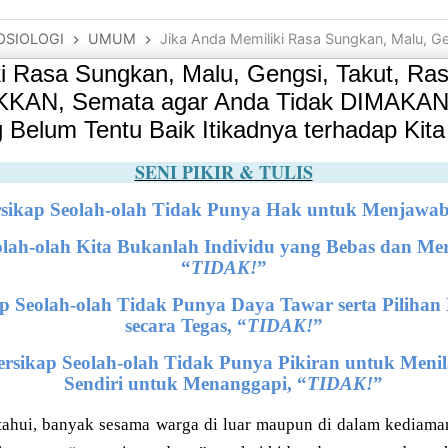
OSIOLOGI
UMUM
Jika Anda Memiliki Rasa Sungkan, Malu, Gengsi, Takut, Rasa Bersalah, JANGAN TUNJUKKAN, Semata agar Anda Tidak DIMAKA
ki Rasa Sungkan, Malu, Gengsi, Takut, Ras
AN, Semata agar Anda Tidak DIMAKAN o
 Belum Tentu Baik Itikadnya terhadap Kita
SENI PIKIR & TULIS
sikap Seolah-olah Tidak Punya Hak untuk Menjawab
olah-olah Kita Bukanlah Individu yang Bebas dan Me
“
TIDAK!
”
p Seolah-olah Tidak Punya Daya Tawar serta Pilihan
secara Tegas, “
TIDAK!
”
ersikap Seolah-olah Tidak Punya Pikiran untuk Meni
Sendiri untuk Menanggapi, “
TIDAK!
”
tahui, banyak sesama warga di luar maupun di dalam kediaman