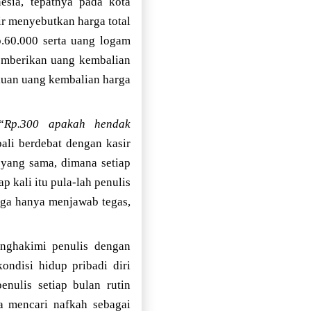
esia, tepatnya pada kota
ir menyebutkan harga total
p.60.000 serta uang logam
memberikan uang kembalian
rluan uang kembalian harga
“
Rp.300 apakah hendak
ali berdebat dengan kasir
 yang sama, dimana setiap
p kali itu pula-lah penulis
ngga hanya menjawab tegas,
enghakimi penulis dengan
ondisi hidup pribadi diri
nulis setiap bulan rutin
a mencari nafkah sebagai