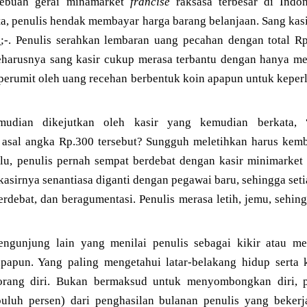
sebuah gerai minamarket
francise
raksasa terbesar di Indon
ta, penulis hendak membayar harga barang belanjaan. Sang kas
0
;-. Penulis serahkan lembaran uang pecahan dengan total R
seharusnya sang kasir cukup merasa terbantu dengan hanya 
iperumit oleh uang recehan berbentuk koin apapun untuk kepe
udian dikejutkan oleh kasir yang kemudian berkata, 
 asal angka Rp.300 tersebut? Sungguh meletihkan harus kemb
ulu, penulis pernah sempat berdebat dengan kasir minimarket
asirnya senantiasa diganti dengan pegawai baru, sehingga setia
erdebat, dan beragumentasi. Penulis merasa letih, jemu, sehi
engunjung lain yang menilai penulis sebagai kikir atau m
papun. Yang paling mengetahui latar-belakang hidup serta k
eorang diri. Bukan bermaksud untuk menyombongkan diri, pe
uluh persen) dari penghasilan bulanan penulis yang bekerj