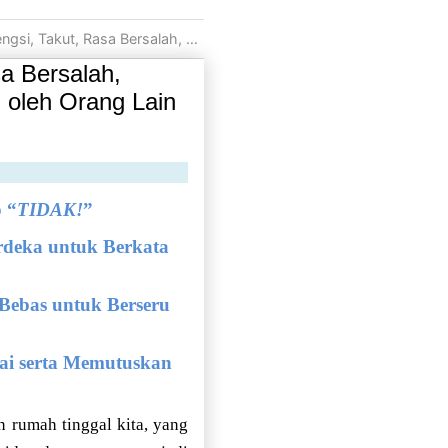
N oleh Orang Lain di Luar Sana yang Belum Tentu Baik Itikadnya terhadap Kita
a Bersalah,
leh Orang Lain
 “
TIDAK!
”
rdeka untuk Berkata
 Bebas untuk Berseru
lai serta Memutuskan
 rumah tinggal kita, yang