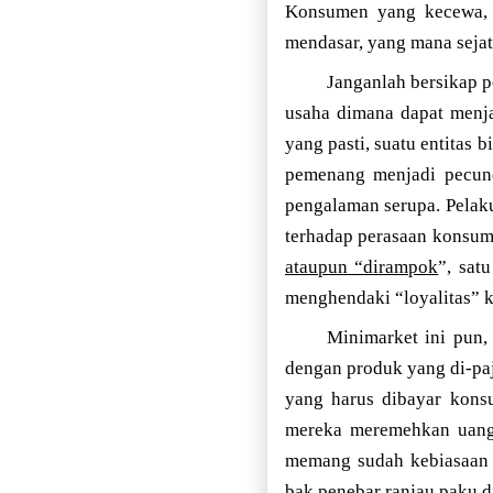
Konsumen yang kecewa, s
mendasar, yang mana sejati
Janganlah bersikap p
usaha dimana dapat menja
yang pasti, suatu entitas 
pemenang menjadi pecunda
pengalaman serupa. Pelak
terhadap perasaan kons
ataupun “dirampok
”, sat
menghendaki “loyalitas” 
Minimarket ini pun,
dengan produk yang di-paj
yang harus dibayar kons
mereka meremehkan uang 
memang sudah kebiasaan m
bak penebar ranjau paku di