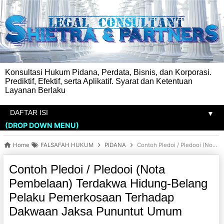
Konsultasi Hukum Pidana, Perdata, Bisnis, dan Korporasi.
Prediktif, Efektif, serta Aplikatif. Syarat dan Ketentuan
Layanan Berlaku
▼
(DROP DOWN MENU)
Home
FALSAFAH HUKUM
PIDANA
Contoh Pledoi / Pledooi (Nota Pembelaan) Terdakwa Hidung-Belang Pelaku Pemerkosaan Terhadap Dakwaan Jaksa Pununtut Umum
Contoh Pledoi / Pledooi (Nota
Pembelaan) Terdakwa Hidung-Belang
Pelaku Pemerkosaan Terhadap
Dakwaan Jaksa Pununtut Umum