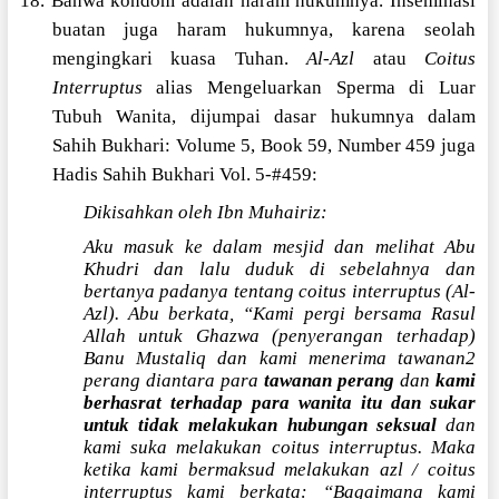
18. Bahwa kondom adalah haram hukumnya. Inseminasi
buatan juga haram hukumnya, karena seolah
mengingkari kuasa Tuhan.
Al-Azl
atau
Coitus
Interruptus
alias Mengeluarkan Sperma di Luar
Tubuh Wanita, dijumpai dasar hukumnya dalam
Sahih Bukhari: Volume 5, Book 59, Number 459 juga
Hadis Sahih Bukhari Vol. 5-#459:
Dikisahkan oleh Ibn Muhairiz:
Aku masuk ke dalam mesjid dan melihat Abu
Khudri dan lalu duduk di sebelahnya dan
bertanya padanya tentang coitus interruptus (Al-
Azl). Abu berkata, “Kami pergi bersama Rasul
Allah untuk Ghazwa (penyerangan terhadap)
Banu Mustaliq dan kami menerima tawanan2
perang diantara para
tawanan perang
dan
kami
berhasrat terhadap para wanita itu dan sukar
untuk tidak melakukan hubungan seksual
dan
kami suka melakukan coitus interruptus. Maka
ketika kami bermaksud melakukan azl / coitus
interruptus kami berkata: “Bagaimana kami