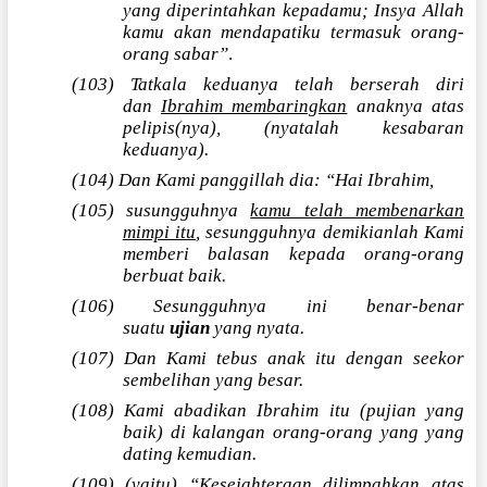
yang diperintahkan kepadamu; Insya Allah
kamu akan mendapatiku termasuk orang-
orang sabar”
.
(103) Tatkala keduanya telah berserah diri
dan
Ibrahim membaringkan
anaknya atas
pelipis(nya), (nyatalah kesabaran
keduanya).
(104) Dan Kami panggillah dia: “Hai Ibrahim,
(105) susungguhnya
kamu telah membenarkan
mimpi itu
, sesungguhnya demikianlah Kami
memberi balasan kepada orang-orang
berbuat baik.
(106) Sesungguhnya ini benar-benar
suatu
ujian
yang nyata.
(107) Dan Kami tebus anak itu dengan seekor
sembelihan yang besar.
(108) Kami abadikan Ibrahim itu (pujian yang
baik) di kalangan orang-orang yang yang
dating kemudian.
(109) (yaitu) “Kesejahteraan dilimpahkan atas