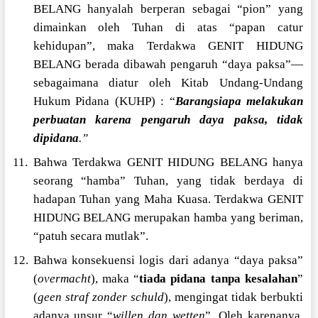
BELANG hanyalah berperan sebagai “pion” yang
dimainkan oleh Tuhan di atas “papan catur
kehidupan”, maka Terdakwa GENIT HIDUNG
BELANG berada dibawah pengaruh “daya paksa”—
sebagaimana diatur oleh Kitab Undang-Undang
Hukum Pidana (KUHP) : “
Barangsiapa melakukan
perbuatan karena pengaruh daya paksa, tidak
dipidana
.”
11. Bahwa Terdakwa GENIT HIDUNG BELANG hanya
seorang “hamba” Tuhan, yang tidak berdaya di
hadapan Tuhan yang Maha Kuasa. Terdakwa GENIT
HIDUNG BELANG merupakan hamba yang beriman,
“patuh secara mutlak”.
12. Bahwa konsekuensi logis dari adanya “daya paksa”
(
overmacht
), maka “
tiada pidana tanpa kesalahan
”
(
geen straf zonder schuld
), mengingat tidak berbukti
adanya unsur “
willen dan wetten
”. Oleh karenanya,