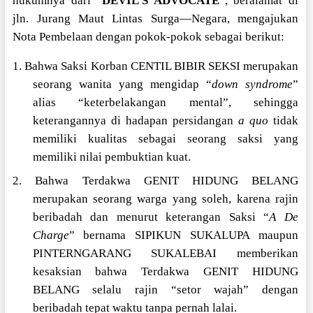
hukumnya dari “
DEVIL’S ADVOCATE
”, beralamat di
jln. Jurang Maut Lintas Surga—Negara, mengajukan
Nota Pembelaan dengan pokok-pokok sebagai berikut:
1. Bahwa Saksi Korban CENTIL BIBIR SEKSI merupakan
seorang wanita yang mengidap “
down syndrome
”
alias “keterbelakangan mental”, sehingga
keterangannya di hadapan persidangan
a quo
tidak
memiliki kualitas sebagai seorang saksi yang
memiliki nilai pembuktian kuat.
2. Bahwa Terdakwa GENIT HIDUNG BELANG
merupakan seorang warga yang soleh, karena rajin
beribadah dan menurut keterangan Saksi “
A De
Charge
” bernama SIPIKUN SUKALUPA maupun
PINTERNGARANG SUKALEBAI memberikan
kesaksian bahwa Terdakwa GENIT HIDUNG
BELANG selalu rajin “setor wajah” dengan
beribadah tepat waktu tanpa pernah lalai.