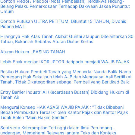
Contoh Pledoi / Pledooi (Nota Pembelaan) Terdakwa Hidung-
Belang Pelaku Pemerkosaan Terhadap Dakwaan Jaksa Pununtut
Umum
Contoh Putusan ULTRA PETITUM, Dituntut 15 TAHUN, Divonis
Pidana MATI
Hilangnya Hak Atas Tanah Akibat Guntai ataupun Ditelantarkan 30
Tahun, Bukanlah Sebatas Aturan Diatas Kertas
Aturan Hukum LEASING TANAH
Lebih Enak menjadi KORUPTOR daripada menjadi WAJIB PAJAK
Resiko Hukum Pembeli Tanah yang Menunda-Nunda Balik-Nama
Pemegang Hak Sekalipun telah AJB dan Menguasai Asli Sertiifkat
Tanah, Tidak Dikategorikan sebagai Pembeli yang Beritikad Baik
Entry Barrier Industri AI (Kecerdasan Buatan) Dibidang Hukum di
Tanah Air
Mengurai Konsep HAK ASASI WAJIB PAJAK : “Tidak Dibebani
Beban Pembuktian Terbalik” oleh Kantor Pajak dan Kantor Pajak
Tidak Boleh “Main Hakim Sendiri”
Seni serta Keterampilan Tertinggi dalam Ilmu Perundang-
undangan, Memahami Relevansi antara Teks dan Konteks