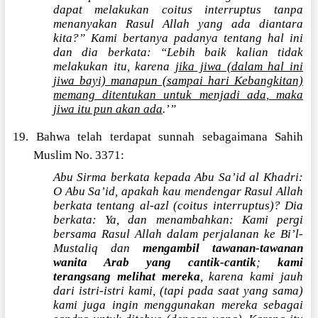
dapat melakukan coitus interruptus tanpa
menanyakan Rasul Allah yang ada diantara
kita?” Kami bertanya padanya tentang hal ini
dan dia berkata: “Lebih baik kalian tidak
melakukan itu, karena
jika jiwa (dalam hal ini
jiwa bayi) manapun (sampai hari Kebangkitan)
memang ditentukan untuk menjadi ada, maka
jiwa itu pun akan ada
.’”
19. Bahwa telah terdapat sunnah sebagaimana Sahih
Muslim No. 3371:
Abu Sirma berkata kepada Abu Sa’id al Khadri:
O Abu Sa’id, apakah kau mendengar Rasul Allah
berkata tentang al-azl (coitus interruptus)? Dia
berkata: Ya, dan menambahkan: Kami pergi
bersama Rasul Allah dalam perjalanan ke Bi’l-
Mustaliq dan
mengambil tawanan-tawanan
wanita Arab yang cantik-cantik
;
kami
terangsang melihat mereka
, karena kami jauh
dari istri-istri kami, (tapi pada saat yang sama)
kami juga ingin menggunakan mereka sebagai