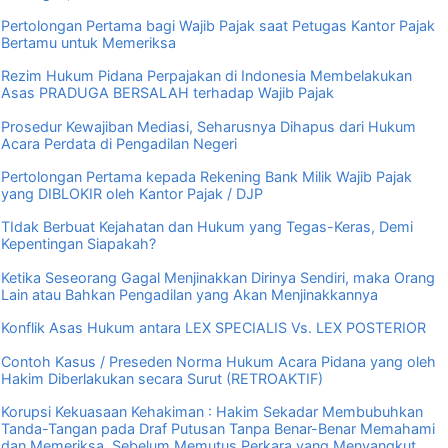
Pertolongan Pertama bagi Wajib Pajak saat Petugas Kantor Pajak
Bertamu untuk Memeriksa
Rezim Hukum Pidana Perpajakan di Indonesia Membelakukan
Asas PRADUGA BERSALAH terhadap Wajib Pajak
Prosedur Kewajiban Mediasi, Seharusnya Dihapus dari Hukum
Acara Perdata di Pengadilan Negeri
Pertolongan Pertama kepada Rekening Bank Milik Wajib Pajak
yang DIBLOKIR oleh Kantor Pajak / DJP
TIdak Berbuat Kejahatan dan Hukum yang Tegas-Keras, Demi
Kepentingan Siapakah?
Ketika Seseorang Gagal Menjinakkan Dirinya Sendiri, maka Orang
Lain atau Bahkan Pengadilan yang Akan Menjinakkannya
Konflik Asas Hukum antara LEX SPECIALIS Vs. LEX POSTERIOR
Contoh Kasus / Preseden Norma Hukum Acara Pidana yang oleh
Hakim Diberlakukan secara Surut (RETROAKTIF)
Korupsi Kekuasaan Kehakiman : Hakim Sekadar Membubuhkan
Tanda-Tangan pada Draf Putusan Tanpa Benar-Benar Memahami
dan Memeriksa, Sebelum Memutus Perkara yang Menyangkut