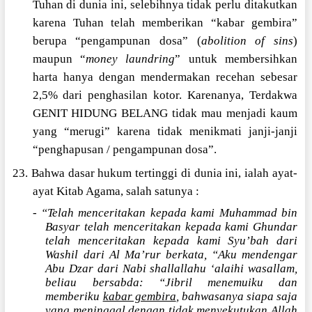
Tuhan di dunia ini, selebihnya tidak perlu ditakutkan
karena Tuhan telah memberikan “kabar gembira”
berupa “pengampunan dosa” (
abolition of sins
)
maupun “
money laundring
” untuk membersihkan
harta hanya dengan mendermakan recehan sebesar
2,5% dari penghasilan kotor. Karenanya, Terdakwa
GENIT HIDUNG BELANG tidak mau menjadi kaum
yang “merugi” karena tidak menikmati janji-janji
“penghapusan / pengampunan dosa”.
23. Bahwa dasar hukum tertinggi di dunia ini, ialah ayat-
ayat Kitab Agama, salah satunya :
-
“Telah menceritakan kepada kami Muhammad bin
Basyar telah menceritakan kepada kami Ghundar
telah menceritakan kepada kami Syu’bah dari
Washil dari Al Ma’rur berkata, “Aku mendengar
Abu Dzar dari Nabi shallallahu ‘alaihi wasallam,
beliau bersabda: “Jibril menemuiku dan
memberiku
kabar gembira
, bahwasanya siapa saja
yang meninggal dengan tidak menyekutukan Allah