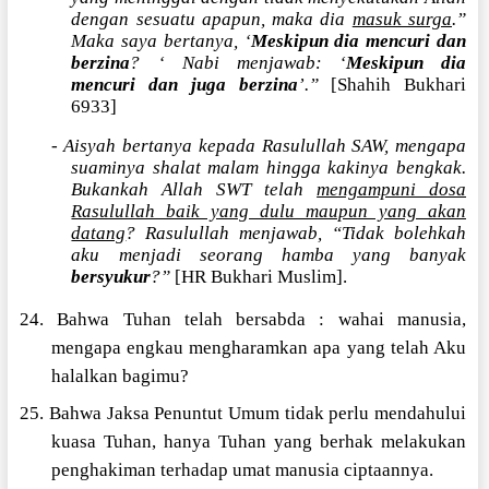
dengan sesuatu apapun, maka dia
masuk surga
.”
Maka saya bertanya, ‘
Meskipun dia mencuri dan
berzina
? ‘ Nabi menjawab: ‘
Meskipun dia
mencuri dan juga berzina
’.”
[Shahih Bukhari
6933]
-
Aisyah bertanya kepada Rasulullah SAW, mengapa
suaminya shalat malam hingga kakinya bengkak.
Bukankah Allah SWT telah
mengampuni dosa
Rasulullah baik yang dulu maupun yang akan
datang
? Rasulullah menjawab, “Tidak bolehkah
aku menjadi seorang hamba yang banyak
bersyukur
?”
[HR Bukhari Muslim].
24. Bahwa Tuhan telah bersabda : wahai manusia,
mengapa engkau mengharamkan apa yang telah Aku
halalkan bagimu?
25. Bahwa Jaksa Penuntut Umum tidak perlu mendahului
kuasa Tuhan, hanya Tuhan yang berhak melakukan
penghakiman terhadap umat manusia ciptaannya.