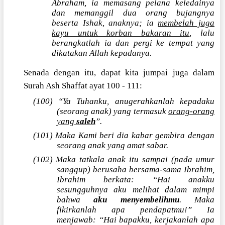
Abraham, ia memasang pelana keledainya
dan memanggil dua orang bujangnya
beserta Ishak, anaknya; ia
membelah juga
kayu untuk korban bakaran itu
, lalu
berangkatlah ia dan pergi ke tempat yang
dikatakan Allah kepadanya.
Senada dengan itu, dapat kita jumpai juga dalam
Surah Ash Shaffat ayat 100 - 111:
(100) “Ya Tuhanku, anugerahkanlah kepadaku
(seorang anak) yang termasuk
orang-orang
yang
saleh
”.
(101) Maka Kami beri dia kabar gembira dengan
seorang anak yang amat sabar.
(102) Maka tatkala anak itu sampai (pada umur
sanggup) berusaha bersama-sama Ibrahim,
Ibrahim berkata: “Hai anakku
sesungguhnya aku melihat dalam mimpi
bahwa
aku menyembelihmu
. Maka
fikirkanlah apa pendapatmu!” Ia
menjawab: “Hai bapakku, kerjakanlah apa