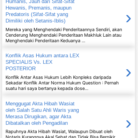
Humanis, Jauh dari Sifat-Sifat
Hewanis, Premanis, maupun
›
Predatoris (Sifat-Sifat yang
Dimiliki oleh Setanis-Iblis)
Mereka yang Menghendaki Penderitaannya Sendiri, akan
Cenderung Menghendaki Penderitaan Makhluk Lain atau
Menghendaki Penderitaan Keduanya ...
Konflik Asas Hukum antara LEX
SPECIALIS Vs. LEX
›
POSTERIOR
Konflik Antar Asas Hukum Lebih Konpleks daripada
Sekadar Konflik Antar Norma Hukum Question : Pernah
suatu hari saya bertanya kepada dose...
Menggugat Akta Hibah Wasiat
oleh Salah Satu Ahli Waris yang
›
Merasa Dirugikan, agar Akta
Dibatalkan oleh Pengadilan
Rapuhnya Akta Hibah Wasiat, Walaupun Dibuat oleh
Notaris Kurangnya Akal Sehat dan Tidak Bisa Berpikir