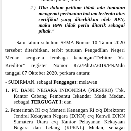
2.)
JIka dalam petitum tidak ada tuntutan
mengenai perbuatan hukum tertentu atas
sertifikat yang diterbitkan oleh BPN,
maka BPN tidak perlu ditarik sebagai
pihak
.”
Satu tahun sebelum SEMA Nomor 10 Tahun 2020
tersebut diterbitkan, terbit putusan Pengadilan Negeri
Medan sengketa lembaga keuangan“Debitor Vs.
Kreditor” register Nomor 872/Pdt.G/2019/PN.Mdn
tanggal 07 Oktober 2020, perkara antara:
- SUDIRMAN, sebagai
Penggugat
; melawan
1. PT. BANK NEGARA INDONESIA (PERSERO) Tbk,
Kantor Cabang Pembantu Iskandar Muda Medan,
sebagai
TERGUGAT I
; dan
2. Pemerintah RI c/q Menteri Keuangan RI c/q Direktorat
Jendral Kekayaan Negara (DJKN) c/q Kanwil DJKN
Sumatera Utara c/q Kantor Pelayanan Kekayaan
Negara dan Lelang (KPKNL) Medan, sebagai