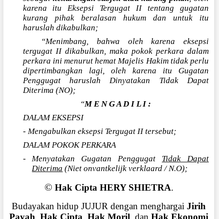
karena itu Eksepsi Tergugat II tentang gugatan
kurang pihak beralasan hukum dan untuk itu
haruslah dikabulkan;
“Menimbang, bahwa oleh karena eksepsi
tergugat II dikabulkan, maka pokok perkara dalam
perkara ini menurut hemat Majelis Hakim tidak perlu
dipertimbangkan lagi, oleh karena itu Gugatan
Penggugat haruslah Dinyatakan Tidak Dapat
Diterima (NO);
“
M E N G A D I L I :
DALAM EKSEPSI
- Mengabulkan eksepsi Tergugat II tersebut;
DALAM POKOK PERKARA
- Menyatakan Gugatan Penggugat
Tidak Dapat
Diterima
(Niet onvantkelijk verklaard / N.O);
©
Hak Cipta HERY SHIETRA
.
Budayakan hidup JUJUR dengan menghargai
Jirih
Payah
,
Hak Cipta
,
Hak Moril
, dan
Hak Ekonomi