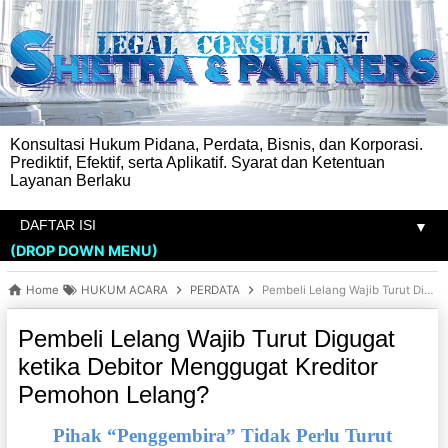
Konsultasi Hukum Pidana, Perdata, Bisnis, dan Korporasi.
Prediktif, Efektif, serta Aplikatif. Syarat dan Ketentuan
Layanan Berlaku
▼
(DROP DOWN MENU)
Home
HUKUM ACARA
PERDATA
Pembeli Lelang Wajib Turut Digugat ketika Debitor Menggugat Kreditor Pemohon Lelang?
Pembeli Lelang Wajib Turut Digugat
ketika Debitor Menggugat Kreditor
Pemohon Lelang?
Pihak “Penggembira” Tidak Perlu Turut