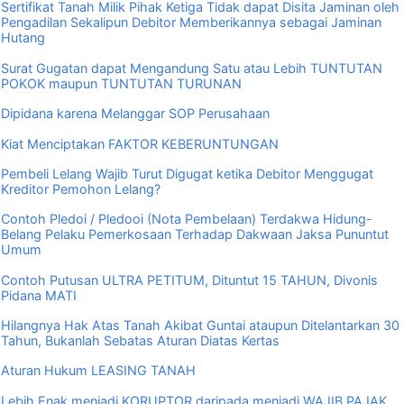
Sertifikat Tanah Milik Pihak Ketiga Tidak dapat Disita Jaminan oleh
Pengadilan Sekalipun Debitor Memberikannya sebagai Jaminan
Hutang
Surat Gugatan dapat Mengandung Satu atau Lebih TUNTUTAN
POKOK maupun TUNTUTAN TURUNAN
Dipidana karena Melanggar SOP Perusahaan
Kiat Menciptakan FAKTOR KEBERUNTUNGAN
Pembeli Lelang Wajib Turut Digugat ketika Debitor Menggugat
Kreditor Pemohon Lelang?
Contoh Pledoi / Pledooi (Nota Pembelaan) Terdakwa Hidung-
Belang Pelaku Pemerkosaan Terhadap Dakwaan Jaksa Pununtut
Umum
Contoh Putusan ULTRA PETITUM, Dituntut 15 TAHUN, Divonis
Pidana MATI
Hilangnya Hak Atas Tanah Akibat Guntai ataupun Ditelantarkan 30
Tahun, Bukanlah Sebatas Aturan Diatas Kertas
Aturan Hukum LEASING TANAH
Lebih Enak menjadi KORUPTOR daripada menjadi WAJIB PAJAK