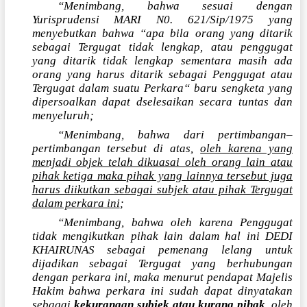
“Menimbang, bahwa sesuai dengan
Yurisprudensi MARI N0. 621/Sip/1975 yang
menyebutkan bahwa “apa bila orang yang ditarik
sebagai Tergugat tidak lengkap, atau penggugat
yang ditarik tidak lengkap sementara masih ada
orang yang harus ditarik sebagai Penggugat atau
Tergugat dalam suatu Perkara“ baru sengketa yang
dipersoalkan dapat dselesaikan secara tuntas dan
menyeluruh;
“Menimbang, bahwa dari pertimbangan–
pertimbangan tersebut di atas,
oleh karena yang
menjadi objek telah dikuasai oleh orang lain atau
pihak ketiga maka pihak yang lainnya tersebut juga
harus diikutkan sebagai subjek atau pihak Tergugat
dalam perkara ini
;
“Menimbang, bahwa oleh karena Penggugat
tidak mengikutkan pihak lain dalam hal ini DEDI
KHAIRUNAS sebagai pemenang lelang untuk
dijadikan sebagai Tergugat yang berhubungan
dengan perkara ini, maka menurut pendapat Majelis
Hakim bahwa perkara ini sudah dapat dinyatakan
sebagai
kekurangan subjek atau kurang pihak
, oleh