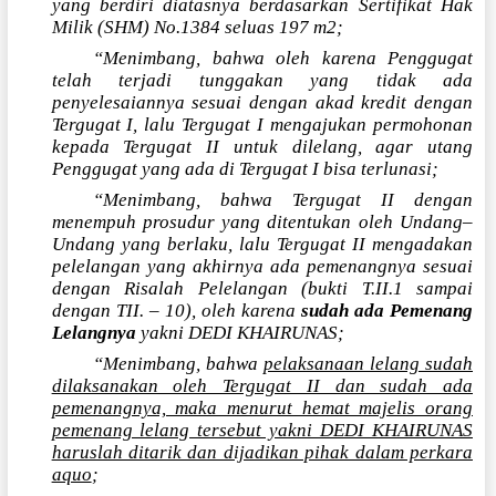
yang berdiri diatasnya berdasarkan Sertifikat Hak
Milik (SHM) No.1384 seluas 197 m2;
“Menimbang, bahwa oleh karena Penggugat
telah terjadi tunggakan yang tidak ada
penyelesaiannya sesuai dengan akad kredit dengan
Tergugat I, lalu Tergugat I mengajukan permohonan
kepada Tergugat II untuk dilelang, agar utang
Penggugat yang ada di Tergugat I bisa terlunasi;
“Menimbang, bahwa Tergugat II dengan
menempuh prosudur yang ditentukan oleh Undang–
Undang yang berlaku, lalu Tergugat II mengadakan
pelelangan yang akhirnya ada pemenangnya sesuai
dengan Risalah Pelelangan (bukti T.II.1 sampai
dengan TII. – 10), oleh karena
sudah ada Pemenang
Lelangnya
yakni DEDI KHAIRUNAS;
“Menimbang, bahwa
pelaksanaan lelang sudah
dilaksanakan oleh Tergugat II dan sudah ada
pemenangnya, maka menurut hemat majelis orang
pemenang lelang tersebut yakni DEDI KHAIRUNAS
haruslah ditarik dan dijadikan pihak dalam perkara
aquo
;