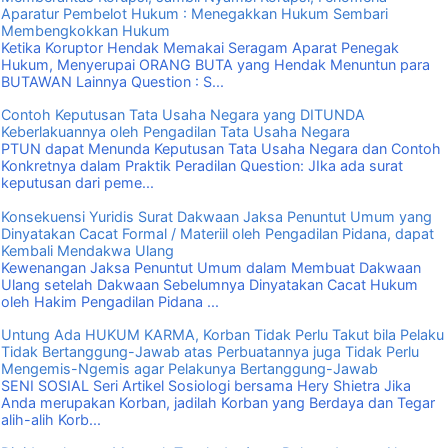
Aparatur Pembelot Hukum : Menegakkan Hukum Sembari
Membengkokkan Hukum
Ketika Koruptor Hendak Memakai Seragam Aparat Penegak
Hukum, Menyerupai ORANG BUTA yang Hendak Menuntun para
BUTAWAN Lainnya Question : S...
Contoh Keputusan Tata Usaha Negara yang DITUNDA
Keberlakuannya oleh Pengadilan Tata Usaha Negara
PTUN dapat Menunda Keputusan Tata Usaha Negara dan Contoh
Konkretnya dalam Praktik Peradilan Question: JIka ada surat
keputusan dari peme...
Konsekuensi Yuridis Surat Dakwaan Jaksa Penuntut Umum yang
Dinyatakan Cacat Formal / Materiil oleh Pengadilan Pidana, dapat
Kembali Mendakwa Ulang
Kewenangan Jaksa Penuntut Umum dalam Membuat Dakwaan
Ulang setelah Dakwaan Sebelumnya Dinyatakan Cacat Hukum
oleh Hakim Pengadilan Pidana ...
Untung Ada HUKUM KARMA, Korban Tidak Perlu Takut bila Pelaku
Tidak Bertanggung-Jawab atas Perbuatannya juga Tidak Perlu
Mengemis-Ngemis agar Pelakunya Bertanggung-Jawab
SENI SOSIAL Seri Artikel Sosiologi bersama Hery Shietra Jika
Anda merupakan Korban, jadilah Korban yang Berdaya dan Tegar
alih-alih Korb...