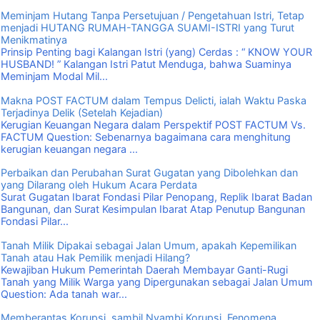
Meminjam Hutang Tanpa Persetujuan / Pengetahuan Istri, Tetap
menjadi HUTANG RUMAH-TANGGA SUAMI-ISTRI yang Turut
Menikmatinya
Prinsip Penting bagi Kalangan Istri (yang) Cerdas : “ KNOW YOUR
HUSBAND! ” Kalangan Istri Patut Menduga, bahwa Suaminya
Meminjam Modal Mil...
Makna POST FACTUM dalam Tempus Delicti, ialah Waktu Paska
Terjadinya Delik (Setelah Kejadian)
Kerugian Keuangan Negara dalam Perspektif POST FACTUM Vs.
FACTUM Question: Sebenarnya bagaimana cara menghitung
kerugian keuangan negara ...
Perbaikan dan Perubahan Surat Gugatan yang Dibolehkan dan
yang Dilarang oleh Hukum Acara Perdata
Surat Gugatan Ibarat Fondasi Pilar Penopang, Replik Ibarat Badan
Bangunan, dan Surat Kesimpulan Ibarat Atap Penutup Bangunan
Fondasi Pilar...
Tanah Milik Dipakai sebagai Jalan Umum, apakah Kepemilikan
Tanah atau Hak Pemilik menjadi Hilang?
Kewajiban Hukum Pemerintah Daerah Membayar Ganti-Rugi
Tanah yang Milik Warga yang Dipergunakan sebagai Jalan Umum
Question: Ada tanah war...
Memberantas Korupsi, sambil Nyambi Korupsi, Fenomena