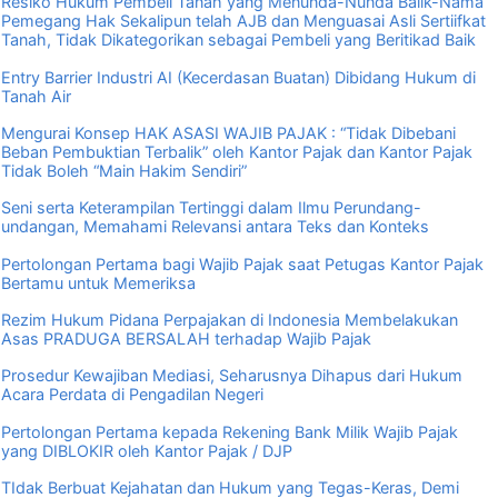
Resiko Hukum Pembeli Tanah yang Menunda-Nunda Balik-Nama
Pemegang Hak Sekalipun telah AJB dan Menguasai Asli Sertiifkat
Tanah, Tidak Dikategorikan sebagai Pembeli yang Beritikad Baik
Entry Barrier Industri AI (Kecerdasan Buatan) Dibidang Hukum di
Tanah Air
Mengurai Konsep HAK ASASI WAJIB PAJAK : “Tidak Dibebani
Beban Pembuktian Terbalik” oleh Kantor Pajak dan Kantor Pajak
Tidak Boleh “Main Hakim Sendiri”
Seni serta Keterampilan Tertinggi dalam Ilmu Perundang-
undangan, Memahami Relevansi antara Teks dan Konteks
Pertolongan Pertama bagi Wajib Pajak saat Petugas Kantor Pajak
Bertamu untuk Memeriksa
Rezim Hukum Pidana Perpajakan di Indonesia Membelakukan
Asas PRADUGA BERSALAH terhadap Wajib Pajak
Prosedur Kewajiban Mediasi, Seharusnya Dihapus dari Hukum
Acara Perdata di Pengadilan Negeri
Pertolongan Pertama kepada Rekening Bank Milik Wajib Pajak
yang DIBLOKIR oleh Kantor Pajak / DJP
TIdak Berbuat Kejahatan dan Hukum yang Tegas-Keras, Demi