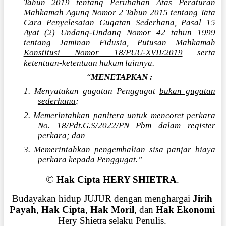
Tahun 2019 tentang Perubahan Atas Peraturan
Mahkamah Agung Nomor 2 Tahun 2015 tentang Tata
Cara Penyelesaian Gugatan Sederhana, Pasal 15
Ayat (2) Undang-Undang Nomor 42 tahun 1999
tentang Jaminan Fidusia,
Putusan Mahkamah
Konstitusi Nomor 18/PUU-XVII/2019
serta
ketentuan-ketentuan hukum lainnya.
“
MENETAPKAN :
1. Menyatakan gugatan Penggugat
bukan gugatan
sederhana
;
2. Memerintahkan panitera untuk
mencoret perkara
No. 18/Pdt.G.S/2022/PN Pbm dalam register
perkara; dan
3. Memerintahkan pengembalian sisa panjar biaya
perkara kepada Penggugat.”
©
Hak Cipta HERY SHIETRA
.
Budayakan hidup JUJUR dengan menghargai
Jirih
Payah
,
Hak Cipta
,
Hak Moril
, dan
Hak Ekonomi
Hery Shietra selaku Penulis.