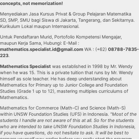
concepts, not memorization!
Menyediakan Jasa Kursus Privat & Group Pelajaran Matematika
SD, SMP, SMU bagi Siswa di Jakarta, Tangerang, dan Sekitarnya.
Kurikulum Lokal maupun Internasional.
Untuk Pendaftaran Murid, Portofolio Kompetensi Mengajar,
maupun Kerja Sama, Hubungi: E-Mail :
mathematics.specialist.id@gmail.com
WA : (+62)
08788-7835-
223
.
Mathematics Specialist
was established in 1998 by Mr. Wendy
when he was 15. This is a private tuition that runs by Mr. Wendy
himself as sole teacher. He has deep understanding about
Mathematics for Primary up to Junior College and Foundation
Studies (Grade 1 up to 12), mastering multiples curriculums of
Mathematics.
Mathematics for Commerce (Math-C) and Science (Math-S)
within UNSW Foundation Studies (UFS) in Indonesia.
"Most of the
students I handle are not aware of this at all. So for the students
who are intended to take UNSW Foundation Studies in Indonesia,
if you have questions, do not hesitate to ask. It will be best to
prepare yourself way earlier before you really start the program,