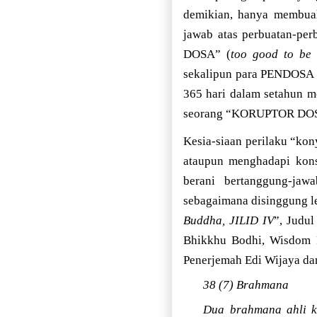
demikian, hanya membuah
jawab atas perbuatan-p
DOSA” (
too good to be 
sekalipun para PENDOSA
365 hari dalam setahun 
seorang “KORUPTOR DOSA
Kesia-siaan perilaku “kon
ataupun menghadapi konse
berani bertanggung-ja
sebagaimana disinggung 
Buddha, JILID IV
”, Judul
Bhikkhu Bodhi, Wisdom P
Penerjemah Edi Wijaya da
38 (7) Brahmana
Dua brahmana ahli k