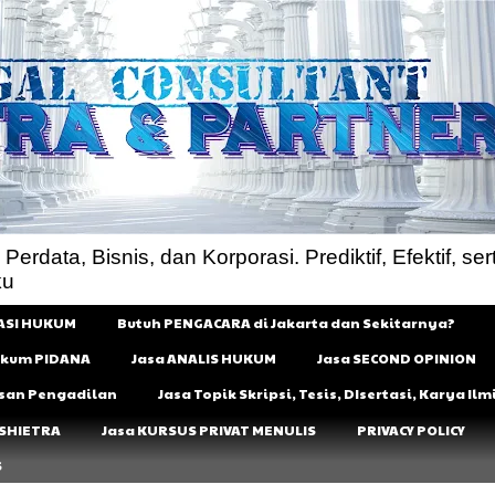
rdata, Bisnis, dan Korporasi. Prediktif, Efektif, sert
ku
ASI HUKUM
Butuh PENGACARA di Jakarta dan Sekitarnya?
Hukum PIDANA
Jasa ANALIS HUKUM
Jasa SECOND OPINION
usan Pengadilan
Jasa Topik Skripsi, Tesis, DIsertasi, Karya I
 SHIETRA
Jasa KURSUS PRIVAT MENULIS
PRIVACY POLICY
S