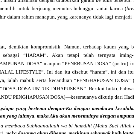
ka, masih ditambah dengan ditaburkan garam ke luka tersebut.
memilih untuk berjuang memutus belenggu rantai karma (
bre
rlahir dalam rahim manapun, yang karenanya tidak lagi menjad
at, demikian kompromistik. Namun, terhadap kaum yang b
but sebagai “HARAM”. Akan tetapi telah ternyata imi
MPUNAN DOSA” maupun “PENEBUSAN DOSA” (justru) iron
HALAL LIFESTYLE”. Ini dan itu disebut “haram”. ini dan itu 
nya, ialah mabuk serta kecanduan “PENGHAPUSAN DOSA” 
an “DOSA-DOSA UNTUK DIHAPUSKAN”. Berikut bukti, bahwa A
ANDU PENGHAPUSAN DOSA)—kesemuanya dikutip dari Hadis
gsiapa yang bertemu dengan-Ku dengan membawa kesalahan
n yang lainnya, maka Aku akan menemuinya dengan ampunan 
pa membaca Subhaanallaah wa bi hamdihi (Maha Suci Allah d
ari, maka
dosanya akan dihapus, meskipun sebanyak buih laut