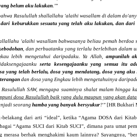
 yang belum aku lakukan
.’
”
bahwa Rasulullah shallallahu 'alaihi wasallam di dalam do'an
u
dari keburukkan sesuatu yang telah aku lakukan, dan dari
allallahu 'alaihi wasallam bahwasanya beliau pemah berdoa se
 kebodohan
, dan perbuatanku yang terlalu berlebihan dalam u
au lebih mengetahui daripadaku. Ya Allah,
ampunilah a
tidaksengajaanku
serta kesengajaanku yang semua itu ad
sa yang telah berlalu, dosa yang mendatang, dosa yang aku
-terangan
dan dosa yang Engkau lebih mengetahuinya daripad
a Rasulullah SAW, mengapa suaminya shalat malam hingga k
puni dosa Rasulullah baik yang dulu maupun yang akan dat
enjadi seorang
hamba yang banyak bersyukur
?”
[HR Bukhari 
-belakang dari arti “ideal”, ketika “Agama DOSA dari Kita
sebagai “Agama SUCI dari Kitab SUCI”, dimana para umat pem
g merasa berhak menghakimi kaum lainnya? Sayangnya, “berl