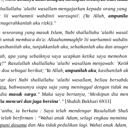
shallallahu 'alaihi wasallam mengajarkan kepada orang yan
r lii warhamnii wahdinii warzuqnii'. (Ya Allah,
ampunil
anugerahkanlah aku rizki).”
 seseorang yang masuk Islam, Nabi shallallahu 'alaihi wasa
h untuk membaca do'a: Allaahummaghfir lii warhamnii wahdinii
kasihanilah aku, tunjukkanlah aku, sehatkanlah aku dan anuger
lah, apa yang sebaiknya saya ucapkan ketika saya memoho
" Rasulullah shallallahu 'alaihi wasallam menjawab: 'Ke
doa sebagai berikut; 'Ya Allah,
ampunilah aku
, kasihanilah a
r dari Nabi shallallahu ‘alaihi wasallam, beliau bersabd
ira
, bahwasanya siapa saja yang meninggal dengan tidak m
 dia
masuk surga
.” Maka saya bertanya, ‘Meskipun dia men
ia mencuri dan juga berzina
’.”
[Shahih Bukhari 6933]
‘anhu, ia berkata : Saya telah mendengar Rasulullah Shall
a telah berfirman : “Wahai anak Adam, selagi engkau memint
puni dosamu
dan Aku tidak pedulikan lagi. Wahai anak Adam