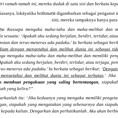
ri ramah-tamah ini, mereka duduk di satu sisi dan berkata kep
ṇ
iasanya, lokāyatika brāhma
ā digambarkan sebagai penganut ma
sini, mereka tampaknya hanya para 
ṇ
a Kassapa mengaku maha-tahu dan maha-melihat dan me
a sesuatu: ‘Apakah aku sedang berjalan, berdiri, tertidur, ata
nstan dan terus-menerus ada padaku.’ Ia berkata sebagai berik
diam dengan mengetahui dan melihat dunia ini sebagai tid
juga mengaku maha-tahu dan maha-melihat dan memiliki pen
Apakah aku sedang berjalan, berdiri, tertidur, atau terjaga, p
rus-menerus ada padaku.’ Ia berkata sebagai berikut: ‘
Dengan 
mengetahui dan melihat dunia ini sebagai terbatas
.’ Jik
an membuat pengakuan yang saling bertentangan
, siapak
kah yang keliru?”
arkanlah itu: ‘Jika keduanya yang mengaku memiliki penge
ngan, siapakah yang mengatakan yang sebenarnya dan siapak
epada kalian. Dengarkan dan perhatikanlah. Aku akan berbi