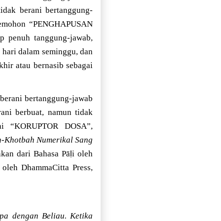
idak berani bertanggung-
an memohon “PENGHAPUSAN
ap penuh tanggung-jawab,
ari dalam seminggu, dan
ir atau bernasib sebagai
k berani bertanggung-jawab
ani berbuat, namun tidak
bagai “KORUPTOR DOSA”,
ah-Khotbah Numerikal Sang
ḷ
hkan dari Bahasa Pā
i oleh
 oleh DhammaCitta Press,
pa dengan Beliau. Ketika