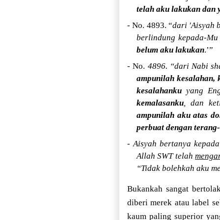
telah aku lakukan dan
- No. 4893. “
dari 'Aisyah 
berlindung kepada-M
belum aku lakukan
.’”
- No.
4896. “dari Nabi sh
ampunilah kesalahan,
kesalahanku
yang Engk
kemalasanku
, dan ke
ampunilah aku atas do
perbuat dengan terang
- Aisyah bertanya kepad
Allah SWT telah
mengam
“Tidak bolehkah aku m
Bukankah sangat bertolak
diberi merek atau label 
kaum paling superior yan