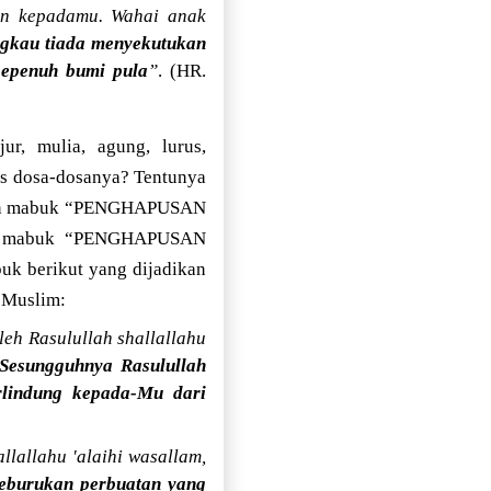
un kepadamu. Wahai anak
ngkau tiada menyekutukan
sepenuh bumi pula
”
. (HR.
ur, mulia, agung, lurus,
us dosa-dosanya? Tentunya
dan mabuk “PENGHAPUSAN
a mabuk “PENGHAPUSAN
uk berikut yang dijadikan
s Muslim:
eh Rasulullah shallallahu
Sesungguhnya Rasulullah
erlindung kepada-Mu dari
lallahu 'alaihi wasallam,
keburukan perbuatan yang