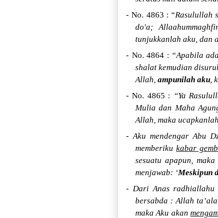
- No. 4863 : “
Rasulullah 
do'a; Allaahummaghfi
tunjukkanlah aku, dan 
- No. 4864 : “
Apabila ada
shalat kemudian disuru
Allah,
ampunilah aku
, 
- No. 4865 :
“Ya Rasulul
Mulia dan Maha Agung?
Allah, maka ucapkanlah 
- Aku mendengar Abu Dza
memberiku
kabar gemb
sesuatu apapun, maka
menjawab: ‘
Meskipun d
-
Dari Anas radhiallahu 
bersabda : Allah ta’al
maka Aku akan
mengam