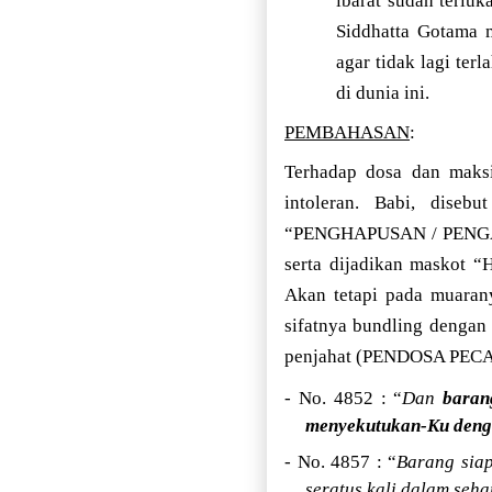
ibarat sudah terlu
Siddhatta Gotama 
agar tidak lagi te
di dunia ini.
PEMBAHASAN
:
Terhadap dosa dan maksi
intoleran. Babi, dise
“PENGHAPUSAN / PENGA
serta dijadikan maskot “
Akan tetapi pada muara
sifatnya bundling deng
penjahat (PENDOSA PEC
- No. 4852 : “
Dan
baran
menyekutukan-Ku denga
- No. 4857 : “
Barang sia
seratus kali dalam seh