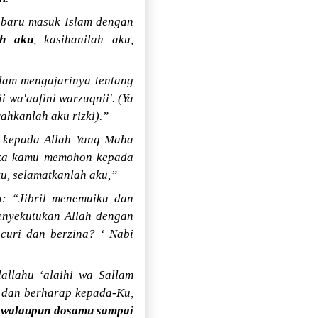
g baru masuk Islam dengan
ah aku
, kasihanilah aku,
llam mengajarinya tentang
 wa'aafini warzuqnii'. (Ya
ahkanlah aku rizki).”
n kepada Allah Yang Maha
tika kamu memohon kepada
ku, selamatkanlah aku,”
a: “Jibril menemuiku dan
enyekutukan Allah dengan
curi dan berzina? ‘ Nabi
allahu ‘alaihi wa Sallam
a dan berharap kepada-Ku,
,
walaupun dosamu sampai