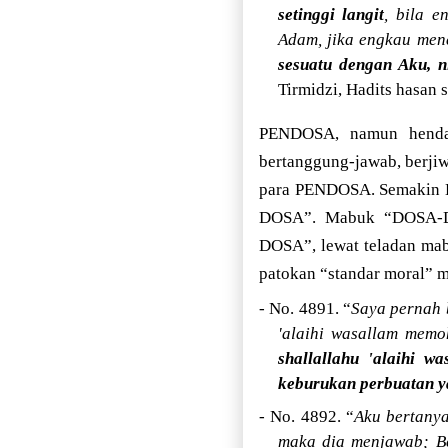
setinggi langit
, bila 
Adam, jika engkau me
sesuatu dengan Aku, 
Tirmidzi, Hadits hasan 
PENDOSA, namun hendak b
bertanggung-jawab, berji
para PENDOSA. Semakin
DOSA”. Mabuk “DOSA-
DOSA”, lewat teladan mab
patokan “standar moral” m
- No. 4891. “
Saya pernah 
'alaihi wasallam mem
shallallahu 'alaihi w
keburukan perbuatan y
- No. 4892. “
Aku bertanya
maka dia menjawab; B