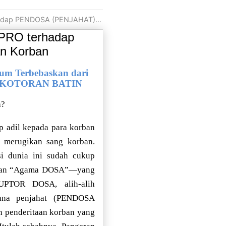
 Diskriminatif terhadap Kalangan Korban
h PRO terhadap
n Korban
Terbebaskan dari
 KEKOTORAN BATIN
a?
p adil kepada para korban
n merugikan sang korban.
i dunia ini sudah cukup
yukan “Agama DOSA”—yang
TOR DOSA, alih-alih
mana penjahat (PENDOSA
penderitaan korban yang