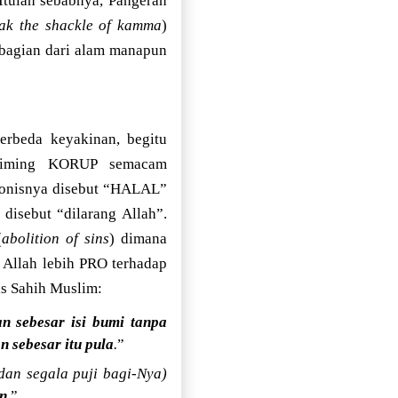
 Itulah sebabnya, Pangeran
ak the shackle of kamma
)
i bagian dari alam manapun
erbeda keyakinan, begitu
ng-iming KORUP semacam
isnya disebut “HALAL”
disebut “dilarang Allah”.
(
abolition of sins
) dimana
llah lebih PRO terhadap
 Sahih Muslim:
 sebesar isi bumi tanpa
sebesar itu pula
.
”
an segala puji bagi-Nya)
an
.
”