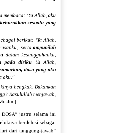
ya membaca: ‘Ya Allah, aku
 keburukkan sesuatu yang
bagai berikut: ‘Ya Allah,
rusanku,
serta
ampunilah
ku
dalam kesungguhanku,
a pada diriku
. Ya Allah,
 samarkan, dosa yang aku
a aku,”
akinya bengkak. Bukankah
ang
? Rasulullah menjawab,
Muslim]
b DOSA” justru selama ini
eluknya berdelusi sebagai
ari dari tanggung-jawab”