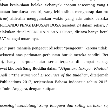
kan kesia-siaan belaka. Sebanyak apapun seseorang yang t
erbuatan buruknya sendiri, yang lebih sibuk mengharap d
true
) alih-alih menggunakan waktu yang ada untuk bersik
 PECANDU PENGHAPUSAN DOSA tersebut 24 dalam sehari, 7 h
melakukan ritual “PENGHAPUSAN DOSA”, dirinya hanya berakh
” sebagai muaranya.
yol” para manusia pengecut (disebut “pengecut”, karena tida
kuensi atas perbuatan-perbuatan buruk mereka sendiri. Ber
wab), hanya berputar-putar serta terpaku di tempat se
ṅ
lewat khotbah
Sang Buddha
dalam “
A
guttara Nikāya : Khotb
 Asli : “
The Numerical Discourses of the Buddha
”, diterjema
ublications 2012, terjemahan Bahasa Indonesia tahun 2015
n Indra Anggara, dengan kutipan:
osmologi mendatangi Sang Bhagavā dan saling bertukar sa