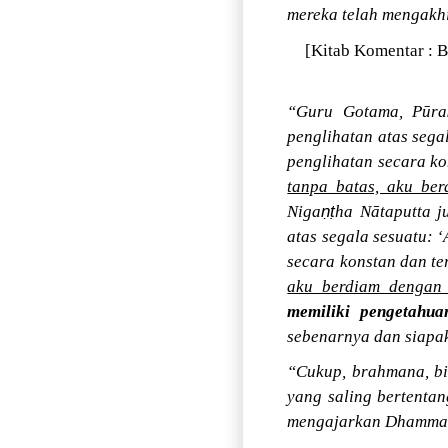
mereka telah mengakhi
[Kitab Komentar : B
“Guru Gotama, Pūra
penglihatan atas segal
penglihatan secara ko
tanpa batas, aku ber
ṇṭ
Niga
ha Nātaputta 
atas segala sesuatu: ‘
secara konstan dan te
aku berdiam dengan 
memiliki pengetahu
sebenarnya dan siapa
“Cukup, brahmana, bi
yang saling bertenta
mengajarkan Dhamma k