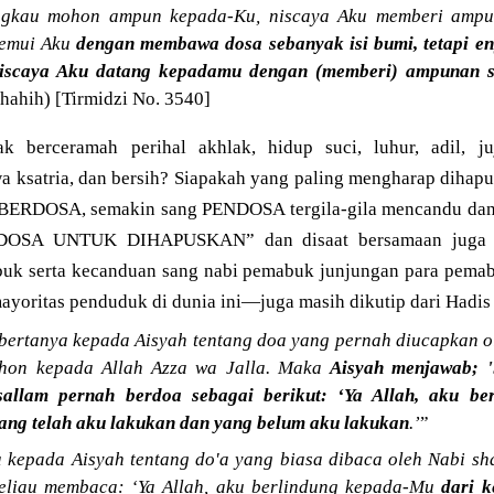
engkau mohon ampun kepada-Ku, niscaya Aku memberi amp
nemui Aku
dengan membawa dosa sebanyak isi bumi, tetapi e
niscaya Aku datang kepadamu dengan (memberi) ampunan 
shahih) [Tirmidzi No. 3540]
erceramah perihal akhlak, hidup suci, luhur, adil, juj
wa ksatria, dan bersih? Siapakah yang paling mengharap dihap
 BERDOSA, semakin sang PENDOSA tergila-gila mencandu 
DOSA UNTUK DIHAPUSKAN” dan disaat bersamaan jug
uk serta kecanduan sang nabi pemabuk junjungan para pemab
ayoritas penduduk di dunia ini—juga masih dikutip dari Hadi
bertanya kepada Aisyah tentang doa yang pernah diucapkan ol
ohon kepada Allah Azza wa Jalla. Maka
Aisyah menjawab; '
asallam pernah berdoa sebagai berikut: ‘Ya Allah, aku b
ang telah aku lakukan dan yang belum aku lakukan
.’
”
 kepada Aisyah tentang do'a yang biasa dibaca oleh Nabi shal
eliau membaca: ‘Ya Allah, aku berlindung kepada-Mu
dari 