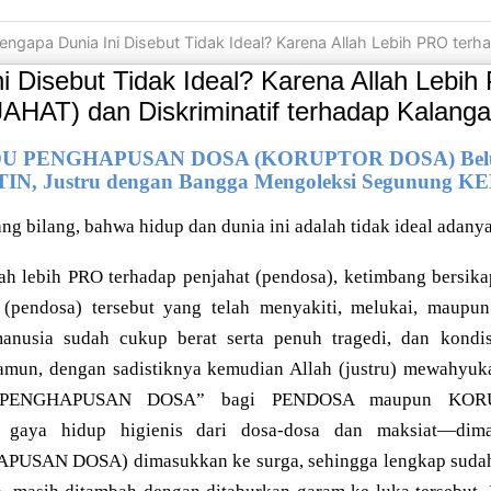
ngapa Dunia Ini Disebut Tidak Ideal? Karena Allah Lebih PRO terhadap PENDOSA (PENJAHAT) dan
i Disebut Tidak Ideal? Karena Allah Lebi
AT) dan Diskriminatif terhadap Kalanga
 PENGHAPUSAN DOSA (KORUPTOR DOSA) Belum 
, Justru dengan Bangga Mengoleksi Segunung
g bilang, bahwa hidup dan dunia ini adalah tidak ideal adany
h lebih PRO terhadap penjahat (pendosa), ketimbang bersika
t (pendosa) tersebut yang telah menyakiti, melukai, maupu
nusia sudah cukup berat serta penuh tragedi, dan kondis
amun, dengan sadistiknya kemudian Allah (justru) mewah
“PENGHAPUSAN DOSA” bagi PENDOSA maupun KORUP
 gaya hidup higienis dari dosa-dosa dan maksiat—di
SAN DOSA) dimasukkan ke surga, sehingga lengkap sudah 