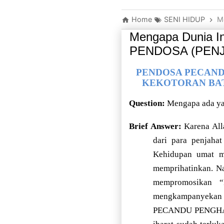
Home
SENI HIDUP
Me
Mengapa Dunia In
PENDOSA (PENJAH
PENDOSA PECANDU
KEKOTORAN BATIN
Question:
Mengapa ada yan
Brief Answer:
Karena Alla
dari para penjaha
Kehidupan umat ma
memprihatinkan. N
mempromosikan 
mengkampanyekan
PECANDU PENGHAPU