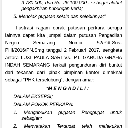
9.780.000, dan Rp. 26.100.000,- sebagai akibat
pengakhiran hubungan kerja;
5. Menolak gugatan selain dan selebihnya;”
Ilustrasi ragam corak putusan perkara serupa
lainnya dapat kita jumpai dalam putusan Pengadilan
Negeri Semarang Nomor 52/Pdt.Sus-
PHI/2016/PN.Smg tanggal 2 Februari 2017, sengketa
antara LUXI PAULA SARI Vs. PT. GARUDA GRAHA
INDAH SEMARANG terkait pengunduran diri buntut
dari tekanan dari pihak pimpinan kantor dimaknai
sebagai “PHK terselubung”, dengan amar:
“
M E N G A D I L I :
DALAM EKSEPSI;
DALAM POKOK PERKARA:
1. Mengabulkan gugatan Penggugat untuk
sebagian;
2. Menyatakan Tergugat telah melakukan