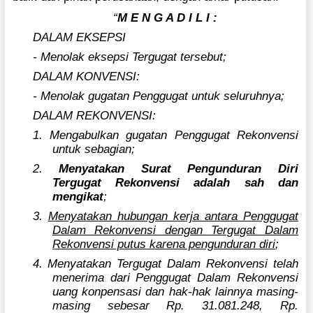
“
M E N G A D I L I :
DALAM EKSEPSI
- Menolak eksepsi Tergugat tersebut;
DALAM KONVENSI:
- Menolak gugatan Penggugat untuk seluruhnya;
DALAM REKONVENSI:
1. Mengabulkan gugatan Penggugat Rekonvensi
untuk sebagian;
2.
Menyatakan Surat Pengunduran Diri
Tergugat Rekonvensi adalah sah dan
mengikat
;
3.
Menyatakan hubungan kerja antara Penggugat
Dalam Rekonvensi dengan Tergugat Dalam
Rekonvensi putus karena pengunduran diri
;
4. Menyatakan Tergugat Dalam Rekonvensi telah
menerima dari Penggugat Dalam Rekonvensi
uang konpensasi dan hak-hak lainnya masing-
masing sebesar Rp. 31.081.248, Rp.