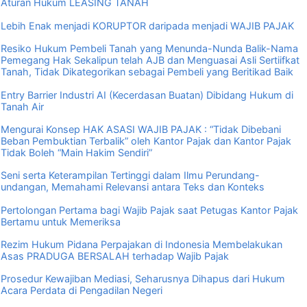
Aturan Hukum LEASING TANAH
Lebih Enak menjadi KORUPTOR daripada menjadi WAJIB PAJAK
Resiko Hukum Pembeli Tanah yang Menunda-Nunda Balik-Nama
Pemegang Hak Sekalipun telah AJB dan Menguasai Asli Sertiifkat
Tanah, Tidak Dikategorikan sebagai Pembeli yang Beritikad Baik
Entry Barrier Industri AI (Kecerdasan Buatan) Dibidang Hukum di
Tanah Air
Mengurai Konsep HAK ASASI WAJIB PAJAK : “Tidak Dibebani
Beban Pembuktian Terbalik” oleh Kantor Pajak dan Kantor Pajak
Tidak Boleh “Main Hakim Sendiri”
Seni serta Keterampilan Tertinggi dalam Ilmu Perundang-
undangan, Memahami Relevansi antara Teks dan Konteks
Pertolongan Pertama bagi Wajib Pajak saat Petugas Kantor Pajak
Bertamu untuk Memeriksa
Rezim Hukum Pidana Perpajakan di Indonesia Membelakukan
Asas PRADUGA BERSALAH terhadap Wajib Pajak
Prosedur Kewajiban Mediasi, Seharusnya Dihapus dari Hukum
Acara Perdata di Pengadilan Negeri