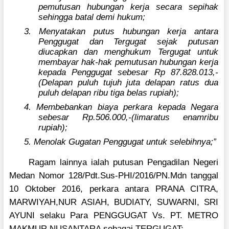
pemutusan hubungan kerja secara sepihak
sehingga batal demi hukum;
3. Menyatakan putus hubungan kerja antara
Penggugat dan Tergugat sejak putusan
diucapkan dan menghukum Tergugat untuk
membayar hak-hak pemutusan hubungan kerja
kepada Penggugat sebesar Rp 87.828.013,-
(Delapan puluh tujuh juta delapan ratus dua
puluh delapan ribu tiga belas rupiah);
4. Membebankan biaya perkara kepada Negara
sebesar Rp.506.000,-(limaratus enamribu
rupiah);
5. Menolak Gugatan Penggugat untuk selebihnya;”
Ragam lainnya ialah putusan Pengadilan Negeri
Medan Nomor 128/Pdt.Sus-PHI/2016/PN.Mdn tanggal
10 Oktober 2016, perkara antara PRANA CITRA,
MARWIYAH,NUR ASIAH, BUDIATY, SUWARNI, SRI
AYUNI selaku Para PENGGUGAT Vs. PT. METRO
MAKMUR NUSANTARA sebagai TERGUGAT: