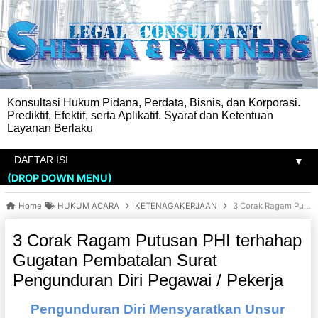
Konsultasi Hukum Pidana, Perdata, Bisnis, dan Korporasi.
Prediktif, Efektif, serta Aplikatif. Syarat dan Ketentuan
Layanan Berlaku
▼
(DROP DOWN MENU)
Home
HUKUM ACARA
KETENAGAKERJAAN
3 Corak Ragam Putusan PHI terhahap Gugatan Pembatalan Surat Pengunduran Diri Pegawai / Pekerja
3 Corak Ragam Putusan PHI terhahap
Gugatan Pembatalan Surat
Pengunduran Diri Pegawai / Pekerja
Pengunduran Diri Mensyaratkan Unsur