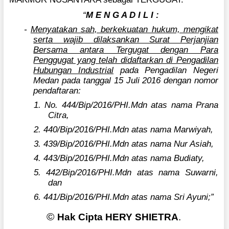
“
M E N G A D I L I :
-
Menyatakan sah, berkekuatan hukum, mengikat
serta wajib dilaksankan Surat Perjanjian
Bersama antara Tergugat dengan Para
Penggugat yang telah didaftarkan di Pengadilan
Hubungan Industrial
pada Pengadilan Negeri
Medan pada tanggal 15 Juli 2016 dengan nomor
pendaftaran:
1. No. 444/Bip/2016/PHI.Mdn atas nama Prana
Citra,
2. 440/Bip/2016/PHI.Mdn atas nama Marwiyah,
3. 439/Bip/2016/PHI.Mdn atas nama Nur Asiah,
4. 443/Bip/2016/PHI.Mdn atas nama Budiaty,
5. 442/Bip/2016/PHI.Mdn atas nama Suwarni,
dan
6. 441/Bip/2016/PHI.Mdn atas nama Sri Ayuni;”
©
Hak Cipta HERY SHIETRA
.