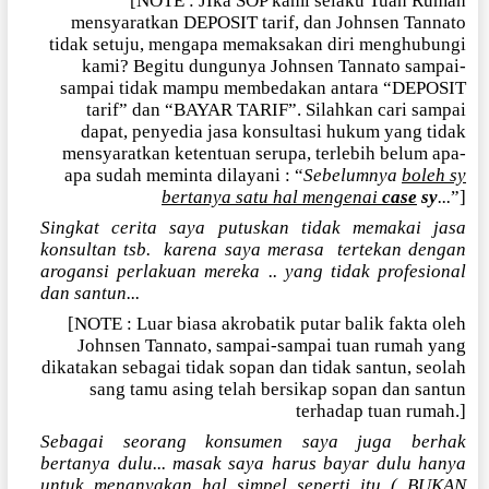
[NOTE : JIka SOP kami selaku Tuan Rumah
mensyaratkan DEPOSIT tarif, dan Johnsen Tannato
tidak setuju, mengapa memaksakan diri menghubungi
kami? Begitu dungunya Johnsen Tannato sampai-
sampai tidak mampu membedakan antara “DEPOSIT
tarif” dan “BAYAR TARIF”. Silahkan cari sampai
dapat, penyedia jasa konsultasi hukum yang tidak
mensyaratkan ketentuan serupa, terlebih belum apa-
apa sudah meminta dilayani : “
Sebelumnya
boleh sy
bertanya satu hal mengenai
case
sy
...
”]
Singkat cerita saya putuskan tidak memakai jasa
konsultan tsb.
karena saya merasa
tertekan dengan
arogansi perlakuan mereka .. yang tidak profesional
dan santun...
[NOTE : Luar biasa akrobatik putar balik fakta oleh
Johnsen Tannato, sampai-sampai tuan rumah yang
dikatakan sebagai tidak sopan dan tidak santun, seolah
sang tamu asing telah bersikap sopan dan santun
terhadap tuan rumah.]
Sebagai seorang konsumen saya juga berhak
bertanya dulu... masak saya harus bayar dulu hanya
untuk menanyakan hal simpel seperti itu ( BUKAN