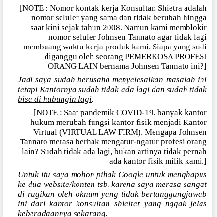
[NOTE : Nomor kontak kerja Konsultan Shietra adalah
nomor seluler yang sama dan tidak berubah hingga
saat kini sejak tahun 2008. Namun kami memblokir
nomor seluler Johnsen Tannato agar tidak lagi
membuang waktu kerja produk kami. Siapa yang sudi
diganggu oleh seorang PEMERKOSA PROFESI
ORANG LAIN bernama Johnsen Tannato ini?]
Jadi saya sudah berusaha menyelesaikan masalah ini
tetapi Kantornya
sudah tidak ada lagi dan sudah tidak
bisa di hubungin lagi
.
[NOTE : Saat pandemik COVID-19, banyak kantor
hukum merubah fungsi kantor fisik menjadi Kantor
Virtual (VIRTUAL LAW FIRM). Mengapa Johnsen
Tannato merasa berhak mengatur-ngatur profesi orang
lain? Sudah tidak ada lagi, bukan artinya tidak pernah
ada kantor fisik milik kami.]
Untuk itu saya mohon pihak Google untuk menghapus
ke dua website/konten tsb. karena saya merasa sangat
di rugikan oleh oknum yang tidak bertanggungjawab
ini dari kantor konsultan shielter yang nggak jelas
keberadaannya sekarang.