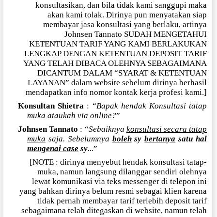
konsultasikan, dan bila tidak kami sanggupi maka
akan kami tolak. Dirinya pun menyatakan siap
membayar jasa konsultasi yang berlaku, artinya
Johnsen Tannato SUDAH MENGETAHUI
KETENTUAN TARIF YANG KAMI BERLAKUKAN
LENGKAP DENGAN KETENTUAN DEPOSIT TARIF
YANG TELAH DIBACA OLEHNYA SEBAGAIMANA
DICANTUM DALAM “SYARAT & KETENTUAN
LAYANAN” dalam website sebelum dirinya berhasil
mendapatkan info nomor kontak kerja profesi kami.]
Konsultan Shietra
: “
Bapak hendak Konsultasi tatap
muka ataukah via online?
”
Johnsen Tannato
: “
Sebaiknya
konsultasi secara tatap
muka
saja. Sebelumnya
boleh
sy
bertanya
satu hal
mengenai case
sy
...
”
[NOTE : dirinya menyebut hendak konsultasi tatap-
muka, namun langsung dilanggar sendiri olehnya
lewat komunikasi via teks messenger di telepon ini
yang bahkan dirinya belum resmi sebagai klien karena
tidak pernah membayar tarif terlebih deposit tarif
sebagaimana telah ditegaskan di website, namun telah