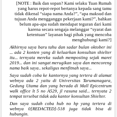
[NOTE : Baik dan sopan? Kami selaku Tuan Rumah
yang harus repot-repot bertanya kepada sang tamu
tidak dikenal “siapa nama Anda?”, “apa maksud dan
tujuan Anda mengganggu pekerjaan kami?”, bahkan
belum apa-apa sudah mendapat teguran dari kami
karena secara sengaja melanggar “syarat dan
ketentuan” layanan bagi pihak yang mencoba
menghubungi kami?]
Akhirnya saya baru tahu dan sadar bulan oktober ini
... ada 2 konten yang di keluarkan konsultan shielter
itu... ternyata mereka sudah memposting sejak maret
2019... dan ini sangat merugikan saya dan mencoreng
nama baik saya.. sekaligus menfitnah saya...
Saya sudah coba ke kantornya yang tertera di alamat
webnya ada 2 yaitu di Universitas Tarumanagara,
Gedung Utama dan yang berada di Mall Epicentrum
walk office lt 5 no A529, jl rasuna said... ternyata 2
tempat tersebut tidak ada kantor konsultan Shielter.
Dan saya sudah coba hub no hp yang tertera di
webnya 0[REDACTED]-518 juga tidak bisa di
hubungin.