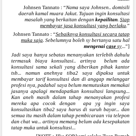
Johnsen Tannato : “
Nama saya Johnsen.. domisili
daerah kamal muara Jakut. Tujuan ingin konsultasi
masalah yang berkaitan dengan
kepailitan
.
Siap
membayar jasa konsultasi yang berlaku
.”
Johnsen Tannato : “
Sebaiknya konsultasi secara tatap
muka saja
. Sebelumnya boleh sy bertanya satu hal
mengenai
case
sy
...”]
Jadi saya hanya sebatas menanyakan terlebih dahulu
termasuk biaya konsultasi.. artinya
belum ada
konsultasi sama sekali yang diberikan pihak kantor
tsb... namun anehnya tiba2 saya dipaksa untuk
membayar tarif konsultasi dan di anggap melanggar
profesi nya, padahal saya belum memutuskan memakai
jasanya apalagi mendapatkan konsultasi langsung...
Kan aneh masih dalam tahap menanyakan profesi
mereka apa cocok dengan
apa yg ingin saya
konsultasikan tiba2 saya harus di suruh bayar... dan
semua itu masih dalam tahap pembicaraan via telepon
dan chat wa... artinya memang belum ada kesepakatan
tatap muka untuk konsultasi...