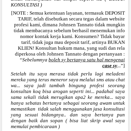
KONSULTASI )
[NOTE : Semua ketentuan layanan, termasuk DEPOSIT
TARIF, telah disebutkan secara tegas dalam website
profesi kami, dimana Johnsen Tannato tidak mungkin
tidak membacanya sebelum berhasil menemukan info
nomor kontak kerja kami. Konsumen? Tidak bayar
tarif, tidak juga mau deposit tarif, artinya BUKAN
KLIEN
!
Konsultan hukum mana, yang sudi dan rela
diperkosa oleh Johnsen Tannato dengan pertanyaan :
“
Sebelumnya
boleh sy bertanya satu hal mengenai
case sy
...
”]
Setelah itu saya merasa tidak perlu lagi meladeni
mereka yang terus meneror saya melalui sms atau chat
wa... saya jadi tambah bingung profesi seorang
konsultan koq bisa arogan seperti ini... padahal saya
sama sekali tidak merugikan apa2 ke mereka... saya
hanya sebatas bertanya sebagai seorang awam untuk
memastikan
tidak salah menggunakan jasa konsultasi
yang sesuai bidangnya.. dan saya bertanya pun
dengan baik dan sopan ( bisa liat skrip awal saya
memulai pembicaraan )