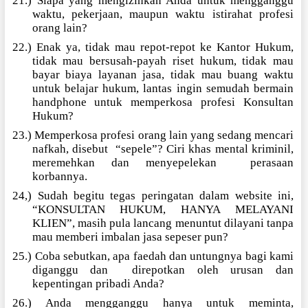
21.) Siapa yang mengizinkan Anda untuk mengganggu
waktu, pekerjaan, maupun waktu istirahat profesi
orang lain?
22.) Enak ya, tidak mau repot-repot ke Kantor Hukum,
tidak mau bersusah-payah riset hukum, tidak mau
bayar biaya layanan jasa, tidak mau buang waktu
untuk belajar hukum, lantas ingin semudah bermain
handphone untuk memperkosa profesi Konsultan
Hukum?
23.) Memperkosa profesi orang lain yang sedang mencari
nafkah, disebut
“sepele”? Ciri khas mental kriminil,
meremehkan dan menyepelekan
perasaan
korbannya.
24,) Sudah begitu tegas peringatan dalam website ini,
“KONSULTAN HUKUM, HANYA MELAYANI
KLIEN”, masih pula lancang menuntut dilayani tanpa
mau memberi imbalan jasa sepeser pun?
25.) Coba sebutkan, apa faedah dan untungnya bagi kami
diganggu dan
direpotkan oleh urusan dan
kepentingan pribadi Anda?
26.) Anda mengganggu hanya untuk meminta,