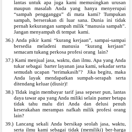
lantas untuk apa juga kami memusingkan urusan
maupun masalah Anda yang hanya menyerupai
“sampah pengganggu” di mata kami? Tumpukan
sampah, berserakan di luar sana. Dunia ini tidak
pernah kekurangan sampah milik “manusia sampah”.
Jangan menyampah di tempat
kami.
36.) Anda pikir kami “kurang kerjaan”, sampai-sampai
bersedia meladeni manusia “kurang kerjaan”
semacam tukang perkosa profesi orang
lain?
37.) Kami menjual jasa, waktu, dan ilmu. Apa yang Anda
tukar sebagai
barter layanan jasa kami, sekadar serta
semudah ucapan "terimakasih"?
Jika begitu, maka
Anda layak mendapatkan sumpah-serapah serta
ditendang keluar (diusir)!
38.) Tidak ingin membayar tarif jasa sepeser pun, lantas
daya tawar apa yang Anda miliki selain pamer betapa
tidak tahu malu diri Anda dan delusi penuh
keserakahan merampas nafkah milik profesi orang
lain?
39.) Lancang sekali Anda bersikap seolah jasa, waktu,
serta ilmu kami sebagai tidak (memiliki) ber-harga