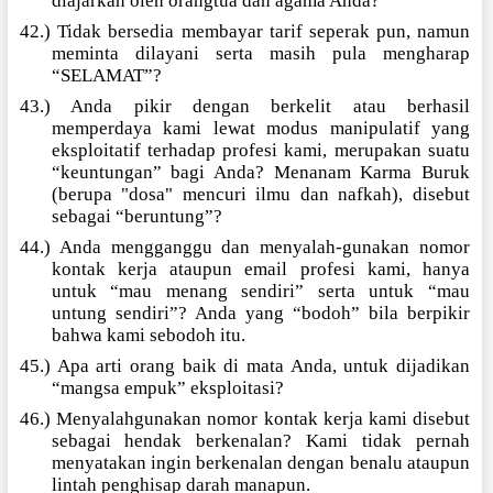
diajarkan oleh orangtua dan agama Anda?
42.) Tidak bersedia membayar tarif seperak pun, namun
meminta dilayani serta masih pula mengharap
“SELAMAT”?
43.) Anda pikir dengan berkelit atau berhasil
memperdaya kami lewat modus manipulatif yang
eksploitatif terhadap profesi kami, merupakan suatu
“keuntungan” bagi Anda? Menanam Karma Buruk
(berupa "dosa" mencuri ilmu dan nafkah), disebut
sebagai “beruntung”?
44.) Anda mengganggu dan menyalah-gunakan nomor
kontak kerja ataupun email profesi kami, hanya
untuk “mau menang sendiri” serta untuk “mau
untung sendiri”? Anda yang “bodoh” bila berpikir
bahwa kami sebodoh itu.
45.) Apa arti orang baik di mata Anda, untuk dijadikan
“mangsa empuk” eksploitasi?
46.) Menyalahgunakan nomor kontak kerja kami disebut
sebagai hendak berkenalan? Kami tidak pernah
menyatakan ingin berkenalan dengan benalu ataupun
lintah penghisap darah manapun.