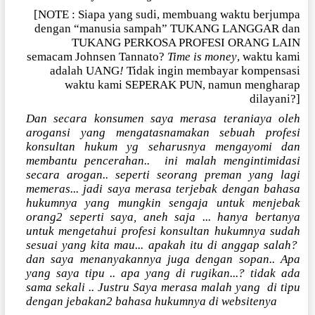
[NOTE : Siapa yang sudi, membuang waktu berjumpa
dengan “manusia sampah” TUKANG LANGGAR dan
TUKANG PERKOSA PROFESI ORANG LAIN
semacam Johnsen Tannato?
Time is money
, waktu kami
adalah UANG
!
Tidak ingin membayar kompensasi
waktu kami SEPERAK PUN, namun mengharap
dilayani?]
Dan secara konsumen saya merasa teraniaya oleh
arogansi yang mengatasnamakan sebuah profesi
konsultan hukum yg seharusnya mengayomi dan
membantu pencerahan..
ini malah mengintimidasi
secara arogan.. seperti seorang preman yang lagi
memeras... jadi saya merasa terjebak dengan bahasa
hukumnya yang mungkin sengaja untuk menjebak
orang2 seperti saya, aneh saja ... hanya bertanya
untuk mengetahui profesi konsultan hukumnya sudah
sesuai yang kita mau... apakah itu di anggap salah?
dan saya menanyakannya juga dengan sopan.. Apa
yang saya tipu .. apa yang di rugikan...? tidak ada
sama sekali .. Justru Saya merasa malah yang
di tipu
dengan jebakan2 bahasa hukumnya di websitenya