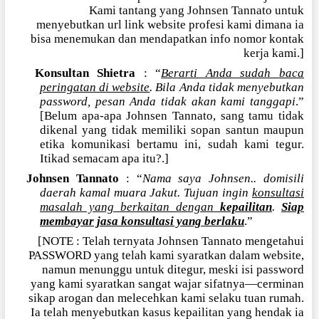
Kami tantang yang Johnsen Tannato untuk
menyebutkan url link website profesi kami dimana ia
bisa menemukan dan mendapatkan info nomor kontak
kerja kami.]
Konsultan Shietra
: “
Berarti Anda sudah baca
peringatan di website
. Bila Anda tidak menyebutkan
password, pesan Anda tidak akan kami tanggapi
.”
[Belum apa-apa Johnsen Tannato, sang tamu tidak
dikenal yang tidak memiliki sopan santun maupun
etika komunikasi bertamu ini, sudah kami tegur.
Itikad semacam apa itu?.]
Johnsen Tannato
: “
Nama saya Johnsen.. domisili
daerah kamal muara Jakut. Tujuan ingin
konsultasi
masalah yang berkaitan dengan
kepailitan
.
Siap
membayar jasa konsultasi yang berlaku
.”
[NOTE : Telah ternyata Johnsen Tannato mengetahui
PASSWORD yang telah kami syaratkan dalam website,
namun menunggu untuk ditegur, meski isi password
yang kami syaratkan sangat wajar sifatnya—cerminan
sikap arogan dan melecehkan kami selaku tuan rumah.
Ia telah menyebutkan kasus kepailitan yang hendak ia