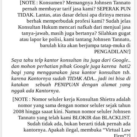
[NOTE : Konsumen? Memangnya Johnsen Tannato
pernah membayar tarif jasa kami? SEPERAK PUN
TIDAK. Lantas, atas dasar delusi apa dirinya merasa
berhak memperbudak profesi kami? Sudah jelas
Konsultan Hukum mencari nafkah dari menjual jasa
tanya-jawab, masih juga bertanya? Silahkan gugat
atau lapor ke polisi, kami tantang Johnsen Tannato,
barulah kita akan berjumpa tatap-muka di
PENGADILAN
!
]
Saya tahu telp kantor konsultan itu juga dari Google..
dan mohon perhatian pihak Google juga karena
hati2
bagi yang menggunakan jasa kantor konsultan tsb.
karena Kantornya sudah TIDAK ADA... jadi ini bisa di
katakan
sebuah PENIPUAN dengan alamat yang
nggak ada Kantornya.
[NOTE : Nomor seluler kerja Konsultan Shietra adalah
nomor yang sama dengan nomor seluler sejak tahun
2008 hingga saaat kini. Namun nomor seluler Johnsen
Tannato yang telah kami BLOKIR dan BLACKLIST.
Sudah tidak ada, bukan berarti tidak pernah ada
kantornya. Apakah ilegal, membuka “Virtual Law
Firm”?]