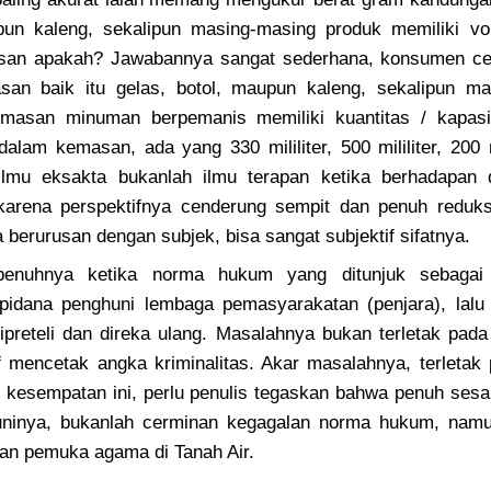
pun kaleng, sekalipun masing-masing produk memiliki vo
asan apakah? Jawabannya sangat sederhana, konsumen c
san baik itu gelas, botol, maupun kaleng, sekalipun m
masan minuman berpemanis memiliki kuantitas / kapasi
dalam kemasan, ada yang 330 mililiter, 500 mililiter, 200 m
ilmu eksakta bukanlah ilmu terapan ketika berhadapan d
arena perspektifnya cenderung sempit dan penuh reduksi.
berurusan dengan subjek, bisa sangat subjektif sifatnya.
epenuhnya ketika norma hukum yang ditunjuk sebagai
apidana penghuni lembaga pemasyarakatan (penjara), lal
ipreteli dan direka ulang. Masalahnya bukan terletak pa
if mencetak angka kriminalitas. Akar masalahnya, terletak 
kesempatan ini, perlu penulis tegaskan bahwa penuh sesak
uninya, bukanlah cerminan kegagalan norma hukum, nam
dan pemuka agama di Tanah Air.