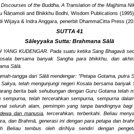
Discourses of the Buddha, A Translation of the Majjhima Ni
ṇ
hu Ñā
amoli and Bhikkhu Bodhi, Wisdom Publications (1995)
di Wijaya & Indra Anggara, penerbit DhammaCitta Press (20
SUTTA 41
Sāleyyaka Sutta: Brahmana Sālā
H YANG KUDENGAR. Pada suatu ketika Sang Bhagavā se
Kosala bersama banyak Sangha para bhikkhu, dan akhirn
ama Sālā.
umah-tangga dari Sālā mendengar: “Petapa Gotama, putra 
u Sakya, telah mengunjungi negeri Kosala bersama banyak
ekarang berita baik sehubungan dengan Guru Gotama telah m
sempurna, telah tercerahkan sempurna, sempurna dalam
genal seluruh alam, pemimpin yang tanpa bandingnya bagi
 dewa dan manusia
, tercerahkan, terberkahi. Beliau meny
ra, dan Brahmā, generasi ini dengan para petapa dan bra
ah Beliau tembus oleh diriNya sendiri dengan penge