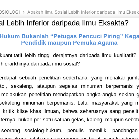
OSIOLOGI
Apakah Ilmu Sosial Lebih Inferior daripada Ilmu Eksak
l Lebih Inferior daripada Ilmu Eksakta?
Hukum Bukanlah “Petugas Pencuci Piring” Kega
Pendidik maupun Pemuka Agama
uantitatif lebih tinggi derajatnya daripada ilmu kualitatif?
 hierarkhinya daripada ilmu sosial?
rdapat sebuah penelitian sederhana, yang menakar juml
tol, sekaleng, ataupun segelas minuman berpemanis 
 melakukan penelitian mendapatkan angka-angka sekian g
sekaleng minuman berpemanis. Lalu, masyarakat yang me
 kritik klise khas ilmuan, bahwa seharusnya sang peneli
liternya, bukan per satu satuan gelas, kaleng, maupun seb
seorang sosiolog-hukum, penulis memiliki pandangan
aling akurat ialah memang mengukur berat gram kandungan