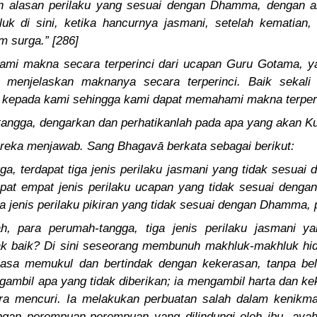
n alasan perilaku yang sesuai dengan Dhamma, dengan al
k di sini, ketika hancurnya jasmani, setelah kematian,
m surga.” [286]
ami makna secara terperinci dari ucapan Guru Gotama, ya
a menjelaskan maknanya secara terperinci. Baik sekali
epada kami sehingga kami dapat memahami makna terperinc
angga, dengarkan dan perhatikanlah pada apa yang akan K
ereka menjawab. Sang Bhagavā berkata sebagai berikut:
ga, terdapat tiga jenis perilaku jasmani yang tidak sesua
apat empat jenis perilaku ucapan yang tidak sesuai deng
iga jenis perilaku pikiran yang tidak sesuai dengan Dhamma, p
, para perumah-tangga, tiga jenis perilaku jasmani y
ak baik? Di sini seseorang membunuh makhluk-makhluk hid
biasa memukul dan bertindak dengan kekerasan, tanpa be
gambil apa yang tidak diberikan; ia mengambil harta dan ke
ra mencuri. Ia melakukan perbuatan salah dalam kenikmat
gan perempuan-perempuan yang dilindungi oleh ibu, ayah