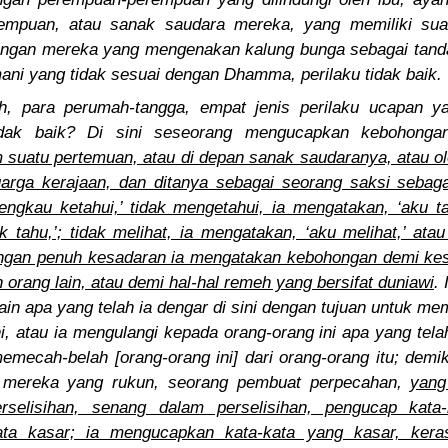
erempuan, atau sanak saudara mereka, yang memiliki suam
ngan mereka yang mengenakan kalung bunga sebagai tanda 
smani yang tidak sesuai dengan Dhamma, perilaku tidak baik.
, para perumah-tangga, empat jenis perilaku ucapan y
idak baik? Di sini seseorang mengucapkan kebohong
m suatu pertemuan, atau di depan sanak saudaranya, atau o
arga kerajaan, dan ditanya sebagai seorang saksi sebagai 
ngkau ketahui,’ tidak mengetahui, ia mengatakan, ‘aku ta
k tahu,’; tidak melihat, ia mengatakan, ‘aku melihat,’ ata
dengan penuh kesadaran ia mengatakan kebohongan demi kese
orang lain, atau demi hal-hal remeh yang bersifat duniawi
.
ain apa yang telah ia dengar di sini dengan tujuan untuk m
ini, atau ia mengulangi kepada orang-orang ini apa yang tela
emecah-belah [orang-orang ini] dari orang-orang itu; demi
mereka yang rukun, seorang pembuat perpecahan,
yang
rselisihan, senang dalam perselisihan, pengucap kata
kata kasar; ia mengucapkan kata-kata yang kasar, keras