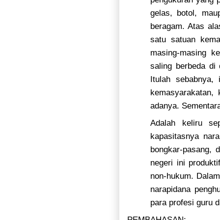
gelas, botol, mau
beragam. Atas al
satu satuan kema
masing-masing ke
saling berbeda di 
Itulah sebabnya, 
kemasyarakatan, k
adanya. Sementara 
Adalah keliru s
kapasitasnya nar
bongkar-pasang, d
negeri ini produkt
non-hukum. Dalam 
narapidana pengh
para profesi guru 
PEMBAHASAN
: