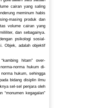
lume cairan yang saling
enderung meminum habis
asing-masing produk dan
tas volume cairan yang
ililiter, dan sebagainya.
engan psikologi sosial-
 Objek, adalah objektif
 “kambing hitam” over-
u norma-norma hukum di-
da norma hukum, sehingga
pada bidang disiplin ilmu
nya sel-sel penjara oleh
un “monumen kegagalan”