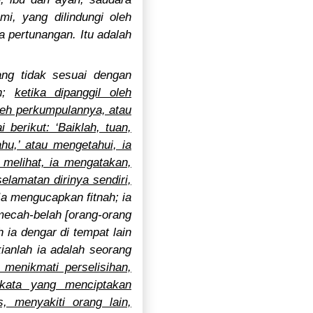
i, yang dilindungi oleh
pertunangan. Itu adalah
ang tidak sesuai dengan
an;
ketika dipanggil oleh
leh perkumpulannya, atau
berikut: ‘Baiklah, tuan,
hu,’ atau mengetahui, ia
u melihat, ia mengatakan,
lamatan dirinya sendiri,
 Ia mengucapkan fitnah; ia
emecah-belah [orang-orang
h ia dengar di tempat lain
kianlah ia adalah seorang
 menikmati perselisihan,
-kata yang menciptakan
, menyakiti orang lain,