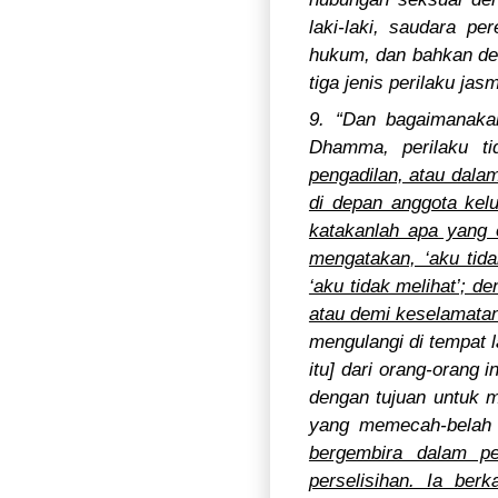
laki-laki, saudara p
hukum, dan bahkan de
tiga jenis perilaku ja
9. “Dan bagaimanakah
Dhamma, perilaku t
pengadilan, atau dala
di depan anggota kelu
katakanlah apa yang e
mengatakan, ‘aku tida
‘aku tidak melihat’; 
atau demi keselamatan 
mengulangi di tempat l
itu] dari orang-orang 
dengan tujuan untuk m
yang memecah-belah 
bergembira dalam pe
perselisihan. Ia ber