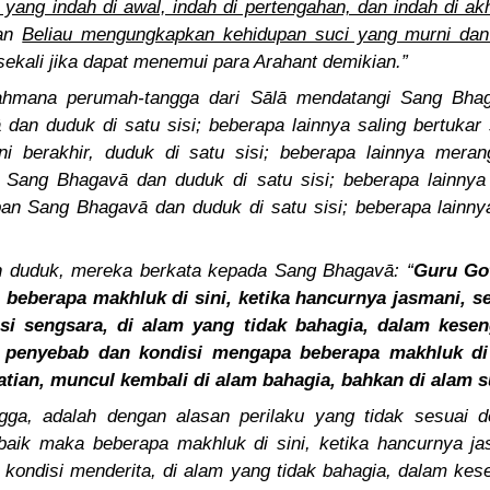
ng indah di awal, indah di pertengahan, dan indah di akh
dan
Beliau mengungkapkan kehidupan suci yang murni da
sekali jika dapat menemui para Arahant demikian.”
ahmana perumah-tangga dari Sālā mendatangi Sang Bhag
an duduk di satu sisi; beberapa lainnya saling bertukar
ni berakhir, duduk di satu sisi; beberapa lainnya mera
 Sang Bhagavā dan duduk di satu sisi; beberapa lainny
an Sang Bhagavā dan duduk di satu sisi; beberapa lainny
ah duduk, mereka berkata kepada Sang Bhagavā: “
Guru Go
beberapa makhluk di sini, ketika hancurnya jasmani, s
si sengsara, di alam yang tidak bahagia, dalam kese
 penyebab dan kondisi mengapa beberapa makhluk di s
atian, muncul kembali di alam bahagia, bahkan di alam 
ngga, adalah dengan alasan perilaku yang tidak sesuai
 baik maka beberapa makhluk di sini, ketika hancurnya ja
kondisi menderita, di alam yang tidak bahagia, dalam ke