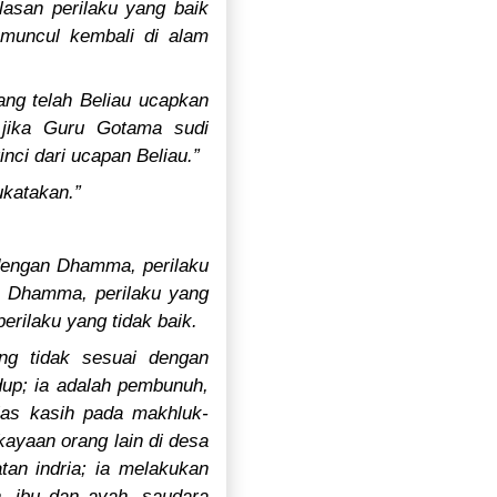
asan perilaku yang baik
 muncul kembali di alam
ng telah Beliau ucapkan
 jika Guru Gotama sudi
i dari ucapan Beliau.”
ukatakan.”
i dengan Dhamma, perilaku
an Dhamma, perilaku yang
erilaku yang tidak baik.
ang tidak sesuai dengan
up; ia adalah pembunuh,
las kasih pada makhluk-
kayaan orang lain di desa
an indria; ia melakukan
, ibu dan ayah, saudara