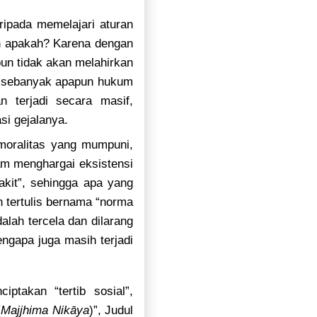
ripada memelajari aturan
an apakah? Karena dengan
un tidak akan melahirkan
an sebanyak apapun hukum
n terjadi secara masif,
si gejalanya.
moralitas yang mumpuni,
am menghargai eksistensi
kit”, sehingga apa yang
n tertulis bernama “norma
lah tercela dan dilarang
ngapa juga masih terjadi
ptakan “tertib sosial”,
(
Majjhima Nikāya
)”, Judul