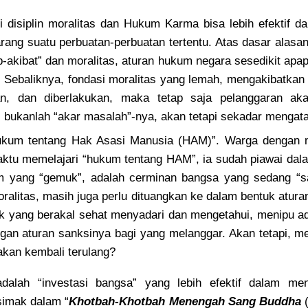
 disiplin moralitas dan Hukum Karma bisa lebih efektif da
ang suatu perbuatan-perbuatan tertentu. Atas dasar alas
kibat” dan moralitas, aturan hukum negara sesedikit apap
. Sebaliknya, fondasi moralitas yang lemah, mengakibatk
tkan, dan diberlakukan, maka tetap saja pelanggaran aka
 bukanlah “akar masalah”-nya, akan tetapi sekadar mengata
hukum tentang Hak Asasi Manusia (HAM)”. Warga dengan 
ktu memelajari “hukum tentang HAM”, ia sudah piawai dal
m yang “gemuk”, adalah cerminan bangsa yang sedang “sa
ralitas, masih juga perlu dituangkan ke dalam bentuk atura
yang berakal sehat menyadari dan mengetahui, menipu ada
gan aturan sanksinya bagi yang melanggar. Akan tetapi, me
akan kembali terulang?
alah “investasi bangsa” yang lebih efektif dalam menci
simak dalam “
Khotbah-Khotbah Menengah Sang Buddha