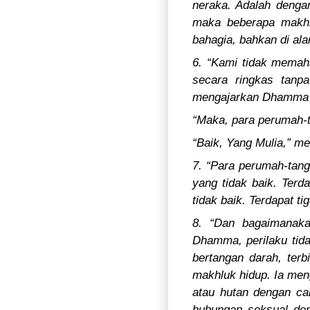
neraka. Adalah denga
maka beberapa makhlu
bahagia, bahkan di ala
6. “Kami tidak memah
secara ringkas tanp
mengajarkan Dhamma k
“Maka, para perumah-t
“Baik, Yang Mulia,” m
7. “Para perumah-tang
yang tidak baik. Terd
tidak baik. Terdapat t
8. “Dan bagaimanakah
Dhamma, perilaku tid
bertangan darah, ter
makhluk hidup. Ia men
atau hutan dengan ca
hubungan seksual den