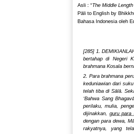
Asli : “
The Middle Length 
Pāli to English by Bhikk
Bahasa Indonesia oleh E
[285] 1. DEMIKIANLA
bertahap di Negeri 
brahmana Kosala bern
2. Para brahmana per
keduniawian dari suk
telah tiba di Sālā. S
‘Bahwa Sang Bhagavā 
perilaku, mulia, pen
dijinakkan,
guru para
dengan para dewa, Mā
rakyatnya, yang tel