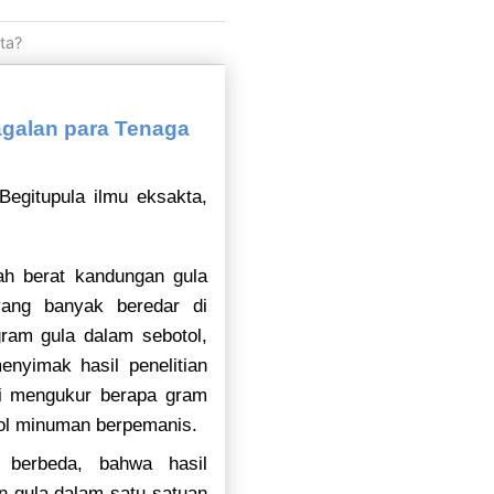
ta?
galan para Tenaga
 Begitupula ilmu eksakta,
ah berat kandungan gula
yang banyak beredar di
ram gula dalam sebotol,
nyimak hasil penelitian
ti mengukur berapa gram
otol minuman berpemanis.
 berbeda, bahwa hasil
 gula dalam satu satuan