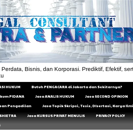
rdata, Bisnis, dan Korporasi. Prediktif, Efektif, sert
ku
ASI HUKUM
Butuh PENGACARA di Jakarta dan Sekitarnya?
Hukum PIDANA
Jasa ANALIS HUKUM
Jasa SECOND OPINION
usan Pengadilan
Jasa Topik Skripsi, Tesis, DIsertasi, Karya I
 SHIETRA
Jasa KURSUS PRIVAT MENULIS
PRIVACY POLICY
S