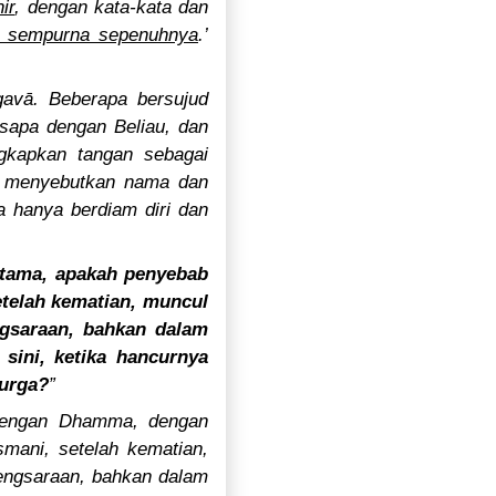
ir
, dengan kata-kata dan
n sempurna sepenuhnya
.’
avā. Beberapa bersujud
 sapa dengan Beliau, dan
ngkapkan tangan sebagai
a menyebutkan nama dan
a hanya berdiam diri dan
tama, apakah penyebab
etelah kematian, muncul
ngsaraan, bahkan dalam
ini, ketika hancurnya
surga?
”
 dengan Dhamma, dengan
smani, setelah kematian,
sengsaraan, bahkan dalam