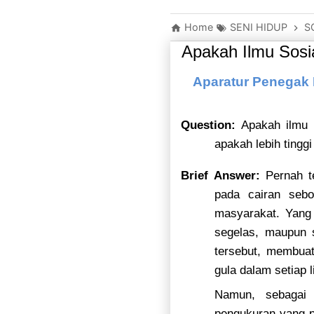
Home
SENI HIDUP
S
Apakah Ilmu Sosia
Aparatur Penegak 
Question:
Apakah ilmu k
apakah lebih tinggi
Brief Answer:
Pernah te
pada cairan sebo
masyarakat. Yang
segelas, maupun 
tersebut, membuat
gula dalam setiap 
Namun, sebagai 
pengukuran yang p