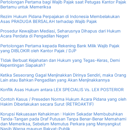
Pertolongan Pertama bagi Wajib Pajak saat Petugas Kantor Pajak
Bertamu untuk Memeriksa
Rezim Hukum Pidana Perpajakan di Indonesia Membelakukan
Asas PRADUGA BERSALAH terhadap Wajib Pajak
Prosedur Kewajiban Mediasi, Seharusnya Dihapus dari Hukum
Acara Perdata di Pengadilan Negeri
Pertolongan Pertama kepada Rekening Bank Milik Wajib Pajak
yang DIBLOKIR oleh Kantor Pajak / DJP
TIdak Berbuat Kejahatan dan Hukum yang Tegas-Keras, Demi
Kepentingan Siapakah?
Ketika Seseorang Gagal Menjinakkan Dirinya Sendiri, maka Orang
Lain atau Bahkan Pengadilan yang Akan Menjinakkannya
Konflik Asas Hukum antara LEX SPECIALIS Vs. LEX POSTERIOR
Contoh Kasus / Preseden Norma Hukum Acara Pidana yang oleh
Hakim Diberlakukan secara Surut (RETROAKTIF)
Korupsi Kekuasaan Kehakiman : Hakim Sekadar Membubuhkan
Tanda-Tangan pada Draf Putusan Tanpa Benar-Benar Memahami
dan Memeriksa, Sebelum Memutus Perkara yang Menyangkut
Nasib Warga maupun Rakyat-Publik