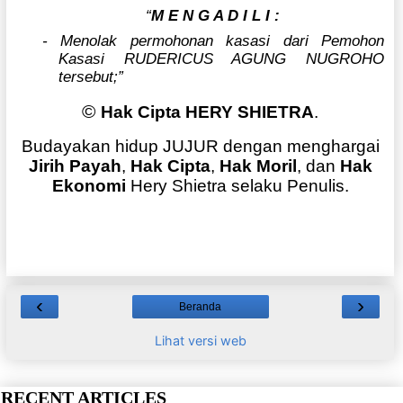
“
M E N G A D I L I :
- Menolak permohonan kasasi dari Pemohon
Kasasi RUDERICUS AGUNG NUGROHO
tersebut;”
©
Hak Cipta HERY SHIETRA
.
Budayakan hidup JUJUR dengan menghargai
Jirih Payah
,
Hak Cipta
,
Hak Moril
, dan
Hak
Ekonomi
Hery Shietra selaku Penulis.
‹
›
Beranda
Lihat versi web
RECENT ARTICLES