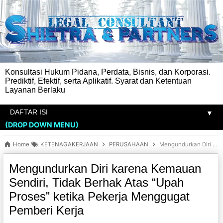
Konsultasi Hukum Pidana, Perdata, Bisnis, dan Korporasi.
Prediktif, Efektif, serta Aplikatif. Syarat dan Ketentuan
Layanan Berlaku
▼
(DROP DOWN MENU)
Home
KETENAGAKERJAAN
PERUSAHAAN
Mengundurkan Diri karena Kemauan Sendiri, Tidak Berhak Atas “Upah Proses” ketika Pekerja Menggugat Pemberi Kerja
Mengundurkan Diri karena Kemauan
Sendiri, Tidak Berhak Atas “Upah
Proses” ketika Pekerja Menggugat
Pemberi Kerja