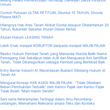
Belang Pelaku Pemerkosaan Terhadap Dakwaan Jaksa Pununtut
Umum
Contoh Putusan ULTRA PETITUM, Dituntut 15 TAHUN, Divonis
Pidana MATI
Hilangnya Hak Atas Tanah Akibat Guntai ataupun Ditelantarkan 30
Tahun, Bukanlah Sebatas Aturan Diatas Kertas
Aturan Hukum LEASING TANAH
Lebih Enak menjadi KORUPTOR daripada menjadi WAJIB PAJAK
Resiko Hukum Pembeli Tanah yang Menunda-Nunda Balik-Nama
Pemegang Hak Sekalipun telah AJB dan Menguasai Asli Sertiifkat
Tanah, Tidak Dikategorikan sebagai Pembeli yang Beritikad Baik
Entry Barrier Industri AI (Kecerdasan Buatan) Dibidang Hukum di
Tanah Air
Mengurai Konsep HAK ASASI WAJIB PAJAK : “Tidak Dibebani
Beban Pembuktian Terbalik” oleh Kantor Pajak dan Kantor Pajak
Tidak Boleh “Main Hakim Sendiri”
Seni serta Keterampilan Tertinggi dalam Ilmu Perundang-
undangan, Memahami Relevansi antara Teks dan Konteks