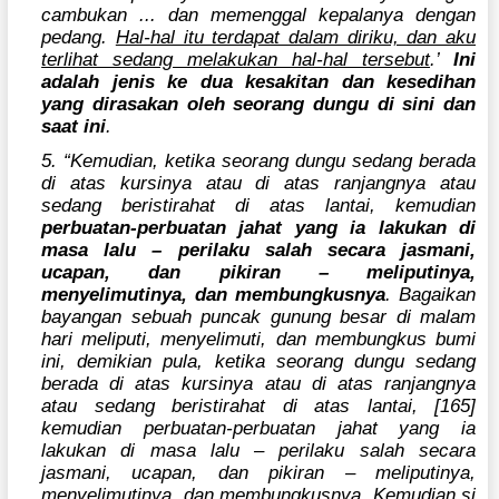
cambukan ... dan memenggal kepalanya dengan
pedang.
Hal-hal itu terdapat dalam diriku, dan aku
terlihat sedang melakukan hal-hal tersebut
.’
Ini
adalah jenis ke dua kesakitan dan kesedihan
yang dirasakan oleh seorang dungu di sini dan
saat ini
.
5. “Kemudian, ketika seorang dungu sedang berada
di atas kursinya atau di atas ranjangnya atau
sedang beristirahat di atas lantai, kemudian
perbuatan-perbuatan jahat yang ia lakukan di
masa lalu – perilaku salah secara jasmani,
ucapan, dan pikiran – meliputinya,
menyelimutinya, dan membungkusnya
. Bagaikan
bayangan sebuah puncak gunung besar di malam
hari meliputi, menyelimuti, dan membungkus bumi
ini, demikian pula, ketika seorang dungu sedang
berada di atas kursinya atau di atas ranjangnya
atau sedang beristirahat di atas lantai, [165]
kemudian perbuatan-perbuatan jahat yang ia
lakukan di masa lalu – perilaku salah secara
jasmani, ucapan, dan pikiran – meliputinya,
menyelimutinya, dan membungkusnya.
Kemudian si