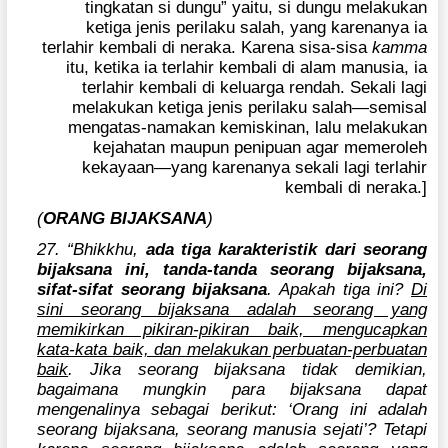
tingkatan si dungu” yaitu, si dungu melakukan
ketiga jenis perilaku salah, yang karenanya ia
terlahir kembali di neraka. Karena sisa-sisa
kamma
itu, ketika ia terlahir kembali di alam manusia, ia
terlahir kembali di keluarga rendah. Sekali lagi
melakukan ketiga jenis perilaku salah—semisal
mengatas-namakan kemiskinan, lalu melakukan
kejahatan maupun penipuan agar memeroleh
kekayaan—yang karenanya sekali lagi terlahir
kembali di neraka.]
(
ORANG BIJAKSANA
)
27. “Bhikkhu,
ada tiga karakteristik dari seorang
bijaksana ini, tanda-tanda seorang bijaksana,
sifat-sifat seorang bijaksana
. Apakah tiga ini?
Di
sini seorang bijaksana adalah seorang yang
memikirkan pikiran-pikiran baik, mengucapkan
kata-kata baik, dan melakukan perbuatan-perbuatan
baik
. Jika seorang bijaksana tidak demikian,
bagaimana mungkin para bijaksana dapat
mengenalinya sebagai berikut: ‘Orang ini adalah
seorang bijaksana, seorang manusia sejati’? Tetapi