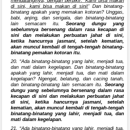
mendatanginya, dengan berpikir: ‘Kami bisa makan
di sini, kami bisa makan di sini!
’ Dan binatang-
binatang apakah yang memakan kotoran? Unggas,
babi, anjing, dan serigala, dan binatang-binatang
lain semacam itu.
Seorang dungu yang
sebelumnya bersenang dalam rasa kecapan di
sini dan melakukan perbuatan jahat di sini,
ketika hancurnya jasmani, setelah kematian,
akan muncul kembali di tengah-tengah binatang-
binatang pemakan kotoran itu.
20. “Ada binatang-binatang yang lahir, menjadi tua,
dan mati dalam kegelapan. Dan binatang-binatang
apakah yang lahir, menjadi tua, dan mati dalam
kegelapan? Ngengat, belatung, dan cacing tanah,
dan binatang-binatang lain semacam itu.
Seorang
dungu yang sebelumnya bersenang dalam rasa
kecapan di sini dan melakukan perbuatan jahat
di sini, ketika hancurnya jasmani, setelah
kematian, akan muncul kembali di tengah-tengah
binatang-binatang yang lahir, menjadi tua, dan
mati dalam kegelapan.
21. “Ada binatang-binatang yang lahir, menjadi tua,