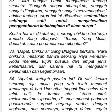
32. “Jika dengan benar mengatakan tentang
sesuatu: ‘Sungguh sangat diharapkan, sungguh
sangat diinginkan, sungguh sangat menyenangkan,’
adalah tentang surga hal ini dikatakan,
sedemikian
sehingga sulit untuk menyelesaikan
penggambaran kebahagiaan di alam surga.
”
Ketika hal ini dikatakan, seorang bhikkhu bertanya
kepada Sang Bhagavā: “Tetapi, Yang Mulia,
dapatkah suatu perumpamaan diberikan?”
33. “Dapat, Bhikkhu,” Sang Bhagavā berkata. “Para
bhikkhu, misalkan bahwa seorang Raja Pemutar-
Roda memiliki tujuh pusaka dan empat jenis
keberhasilan, dan karena hal itu mengalami
kenikmatan dan kegembiraan.
34. “Apakah ketujuh pusaka ini? Di sini, ketika
seorang raja mulia yang sah telah mencuci
kepalanya di hari Uposatha tanggal lima belas dan
telah naik ke kamar atas istana untuk
melaksanakan Uposatha, di sana muncul padanya
pusaka-roda surgawi berjeruji seribu, dengan
lingkaran, dan porosnya, lengkap dalam segala