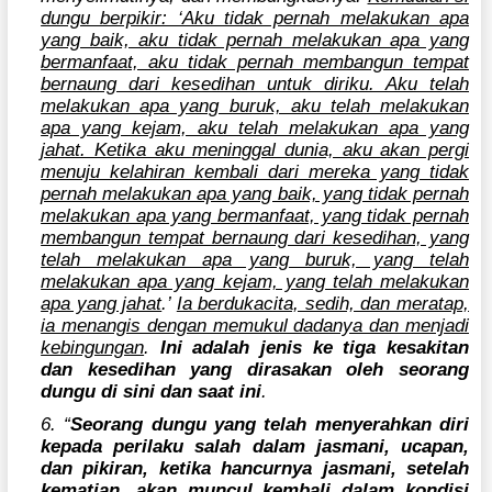
dungu berpikir: ‘Aku tidak pernah melakukan apa
yang baik, aku tidak pernah melakukan apa yang
bermanfaat, aku tidak pernah membangun tempat
bernaung dari kesedihan untuk diriku. Aku telah
melakukan apa yang buruk, aku telah melakukan
apa yang kejam, aku telah melakukan apa yang
jahat. Ketika aku meninggal dunia, aku akan pergi
menuju kelahiran kembali dari mereka yang tidak
pernah melakukan apa yang baik, yang tidak pernah
melakukan apa yang bermanfaat, yang tidak pernah
membangun tempat bernaung dari kesedihan, yang
telah melakukan apa yang buruk, yang telah
melakukan apa yang kejam, yang telah melakukan
apa yang jahat
.’
Ia berdukacita, sedih, dan meratap,
ia menangis dengan memukul dadanya dan menjadi
kebingungan
.
Ini adalah jenis ke tiga kesakitan
dan kesedihan yang dirasakan oleh seorang
dungu di sini dan saat ini
.
6. “
Seorang dungu yang telah menyerahkan diri
kepada perilaku salah dalam jasmani, ucapan,
dan pikiran, ketika hancurnya jasmani, setelah
kematian, akan muncul kembali dalam kondisi