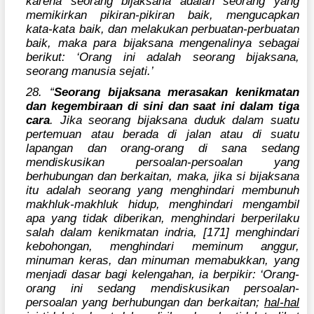
karena seorang bijaksana adalah seorang yang
memikirkan pikiran-pikiran baik, mengucapkan
kata-kata baik, dan melakukan perbuatan-perbuatan
baik, maka para bijaksana mengenalinya sebagai
berikut: ‘Orang ini adalah seorang bijaksana,
seorang manusia sejati.’
28. “
Seorang bijaksana merasakan kenikmatan
dan kegembiraan di sini dan saat ini dalam tiga
cara
. Jika seorang bijaksana duduk dalam suatu
pertemuan atau berada di jalan atau di suatu
lapangan dan orang-orang di sana sedang
mendiskusikan persoalan-persoalan yang
berhubungan dan berkaitan, maka, jika si bijaksana
itu adalah seorang yang menghindari membunuh
makhluk-makhluk hidup, menghindari mengambil
apa yang tidak diberikan, menghindari berperilaku
salah dalam kenikmatan indria, [171] menghindari
kebohongan, menghindari meminum anggur,
minuman keras, dan minuman memabukkan, yang
menjadi dasar bagi kelengahan, ia berpikir: ‘Orang-
orang ini sedang mendiskusikan persoalan-
persoalan yang berhubungan dan berkaitan;
hal-hal