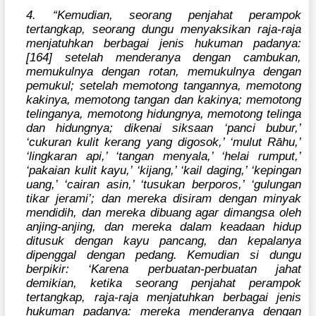
4. “Kemudian, seorang penjahat perampok
tertangkap, seorang dungu menyaksikan raja-raja
menjatuhkan berbagai jenis hukuman padanya:
[164] setelah menderanya dengan cambukan,
memukulnya dengan rotan, memukulnya dengan
pemukul; setelah memotong tangannya, memotong
kakinya, memotong tangan dan kakinya; memotong
telinganya, memotong hidungnya, memotong telinga
dan hidungnya; dikenai siksaan ‘panci bubur,’
‘cukuran kulit kerang yang digosok,’ ‘mulut Rāhu,’
‘lingkaran api,’ ‘tangan menyala,’ ‘helai rumput,’
‘pakaian kulit kayu,’ ‘kijang,’ ‘kail daging,’ ‘kepingan
uang,’ ‘cairan asin,’ ‘tusukan berporos,’ ‘gulungan
tikar jerami’; dan mereka disiram dengan minyak
mendidih, dan mereka dibuang agar dimangsa oleh
anjing-anjing, dan mereka dalam keadaan hidup
ditusuk dengan kayu pancang, dan kepalanya
dipenggal dengan pedang. Kemudian si dungu
berpikir: ‘Karena perbuatan-perbuatan jahat
demikian, ketika seorang penjahat perampok
tertangkap, raja-raja menjatuhkan berbagai jenis
hukuman padanya: mereka menderanya dengan