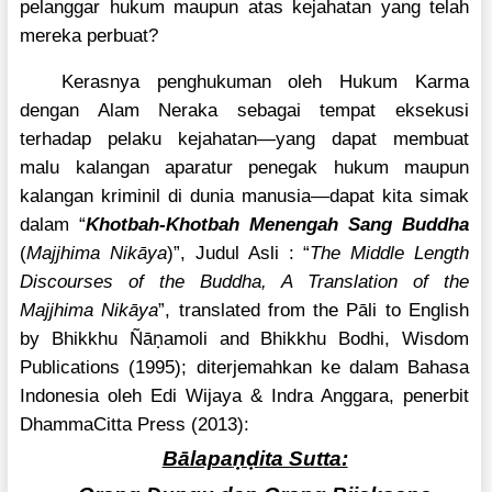
pelanggar hukum maupun atas kejahatan yang telah
mereka perbuat?
Kerasnya penghukuman oleh Hukum Karma
dengan Alam Neraka sebagai tempat eksekusi
terhadap pelaku kejahatan—yang dapat membuat
malu kalangan aparatur penegak hukum maupun
kalangan kriminil di dunia manusia—dapat kita simak
dalam “
Khotbah-Khotbah Menengah Sang Buddha
(
Majjhima Nikāya
)”, Judul Asli : “
The Middle Length
Discourses of the Buddha, A Translation of the
Majjhima Nikāya
”, translated from the Pāli to English
ṇ
by Bhikkhu Ñā
amoli and Bhikkhu Bodhi, Wisdom
Publications (1995); diterjemahkan ke dalam Bahasa
Indonesia oleh Edi Wijaya & Indra Anggara, penerbit
DhammaCitta Press (2013):
ṇḍ
Bālapa
ita Sutta: