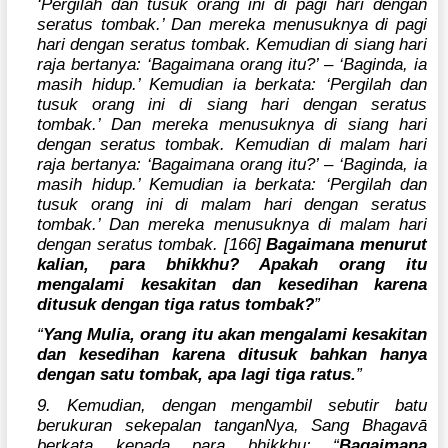
‘Pergilah dan tusuk orang ini di pagi hari dengan
seratus tombak.’ Dan mereka menusuknya di pagi
hari dengan seratus tombak. Kemudian di siang hari
raja bertanya: ‘Bagaimana orang itu?’ – ‘Baginda, ia
masih hidup.’ Kemudian ia berkata: ‘Pergilah dan
tusuk orang ini di siang hari dengan seratus
tombak.’ Dan mereka menusuknya di siang hari
dengan seratus tombak. Kemudian di malam hari
raja bertanya: ‘Bagaimana orang itu?’ – ‘Baginda, ia
masih hidup.’ Kemudian ia berkata: ‘Pergilah dan
tusuk orang ini di malam hari dengan seratus
tombak.’ Dan mereka menusuknya di malam hari
dengan seratus tombak. [166]
Bagaimana menurut
kalian, para bhikkhu? Apakah orang itu
mengalami kesakitan dan kesedihan karena
ditusuk dengan tiga ratus tombak?
”
“
Yang Mulia, orang itu akan mengalami kesakitan
dan kesedihan karena ditusuk bahkan hanya
dengan satu tombak, apa lagi tiga ratus.
”
9. Kemudian, dengan mengambil sebutir batu
berukuran sekepalan tanganNya, Sang Bhagavā
berkata kepada para bhikkhu: “
Bagaimana