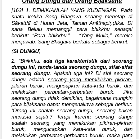
Orang Dungu dan Orang Bijaksana
[163] 1. DEMIKIANLAH YANG KUDENGAR. Pada
suatu ketika Sang Bhagavā sedang menetap di
ṇḍ
Sāvatthī di Hutan Jeta, Taman Anāthapi
ika. Di
sana Beliau memanggil para bhikkhu sebagai
berikut: “Para bhikkhu.” – “Yang Mulia,” mereka
menjawab. Sang Bhagavā berkata sebagai berikut:
(
SI DUNGU
)
2. “Bhikkhu,
ada tiga karakteristik dari seorang
dungu ini, tanda-tanda seorang dungu, sifat-sifat
seorang dungu
. Apakah tiga ini? Di sini seorang
dungu adalah
seorang yang memikirkan pikiran-
pikiran buruk, mengucapkan kata-kata buruk, dan
melakukan perbuatan-perbuatan buruk
. Jika
seorang dungu tidak demikian, bagaimana mungkin
para bijaksana dapat mengenalinya sebagai berikut:
‘Orang ini adalah seorang dungu, seorang bukan
manusia sejati’? Tetapi karena seorang dungu
adalah seorang yang memikirkan pikiran-pikiran
buruk, mengucapkan kata-kata buruk, dan
melakukan perbuatan-perbuatan buruk, maka para