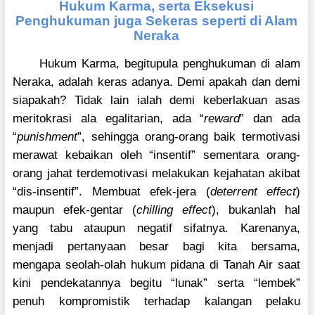
Hukum Karma, serta Eksekusi
Penghukuman juga Sekeras seperti di Alam
Neraka
Hukum Karma, begitupula penghukuman di alam
Neraka, adalah keras adanya. Demi apakah dan demi
siapakah? Tidak lain ialah demi keberlakuan asas
meritokrasi ala egalitarian, ada “
reward
” dan ada
“
punishment
”, sehingga orang-orang baik termotivasi
merawat kebaikan oleh “insentif” sementara orang-
orang jahat terdemotivasi melakukan kejahatan akibat
“dis-insentif”. Membuat efek-jera (
deterrent effect
)
maupun efek-gentar (
chilling effect
), bukanlah hal
yang tabu ataupun negatif sifatnya. Karenanya,
menjadi pertanyaan besar bagi kita bersama,
mengapa seolah-olah hukum pidana di Tanah Air saat
kini pendekatannya begitu “lunak” serta “lembek”
penuh kompromistik terhadap kalangan pelaku