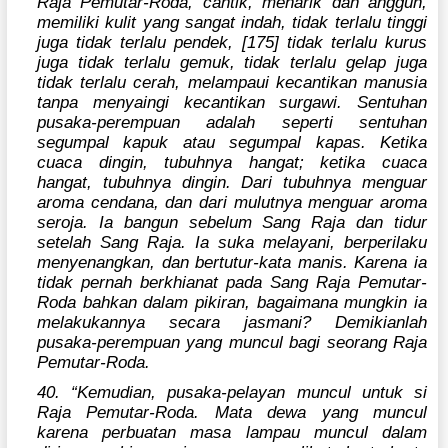
Raja Pemutar-Roda, cantik, menarik dan anggun,
memiliki kulit yang sangat indah, tidak terlalu tinggi
juga tidak terlalu pendek, [175] tidak terlalu kurus
juga tidak terlalu gemuk, tidak terlalu gelap juga
tidak terlalu cerah, melampaui kecantikan manusia
tanpa menyaingi kecantikan surgawi. Sentuhan
pusaka-perempuan adalah seperti sentuhan
segumpal kapuk atau segumpal kapas. Ketika
cuaca dingin, tubuhnya hangat; ketika cuaca
hangat, tubuhnya dingin. Dari tubuhnya menguar
aroma cendana, dan dari mulutnya menguar aroma
seroja. Ia bangun sebelum Sang Raja dan tidur
setelah Sang Raja. Ia suka melayani, berperilaku
menyenangkan, dan bertutur-kata manis. Karena ia
tidak pernah berkhianat pada Sang Raja Pemutar-
Roda bahkan dalam pikiran, bagaimana mungkin ia
melakukannya secara jasmani? Demikianlah
pusaka-perempuan yang muncul bagi seorang Raja
Pemutar-Roda.
40. “Kemudian, pusaka-pelayan muncul untuk si
Raja Pemutar-Roda. Mata dewa yang muncul
karena perbuatan masa lampau muncul dalam