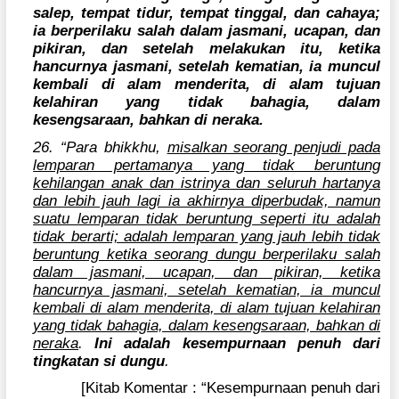
salep, tempat tidur, tempat tinggal, dan cahaya;
ia berperilaku salah dalam jasmani, ucapan, dan
pikiran, dan setelah melakukan itu, ketika
hancurnya jasmani, setelah kematian, ia muncul
kembali di alam menderita, di alam tujuan
kelahiran yang tidak bahagia, dalam
kesengsaraan, bahkan di neraka.
26. “Para bhikkhu,
misalkan seorang penjudi pada
lemparan pertamanya yang tidak beruntung
kehilangan anak dan istrinya dan seluruh hartanya
dan lebih jauh lagi ia akhirnya diperbudak, namun
suatu lemparan tidak beruntung seperti itu adalah
tidak berarti; adalah lemparan yang jauh lebih tidak
beruntung ketika seorang dungu berperilaku salah
dalam jasmani, ucapan, dan pikiran, ketika
hancurnya jasmani, setelah kematian, ia muncul
kembali di alam menderita, di alam tujuan kelahiran
yang tidak bahagia, dalam kesengsaraan, bahkan di
neraka
.
Ini adalah kesempurnaan penuh dari
tingkatan si dungu
.
[Kitab Komentar : “Kesempurnaan penuh dari