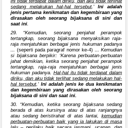
ini tidak terdapat dalam diriku, dan aku tidak terlihat
sedang melakukan hal-hal tersebut
.’
Ini adalah
jenis pertama kenikmatan dan kegembiraan yang
dirasakan oleh seorang bijaksana di sini dan
saat ini
.
29. “Kemudian, seorang penjahat perampok
tertangkap, seorang bijaksana menyaksikan raja-
raja menjatuhkan berbagai jenis hukuman padanya
...
(seperti pada paragraf nomor ke-4)
... Kemudian
si bijaksana berpikir: ‘Karena perbuatan-perbuatan
jahat demikian, ketika seorang penjahat perampok
tertangkap, raja-raja menjatuhkan berbagai jenis
hukuman padanya.
Hal-hal itu tidak terdapat dalam
diriku, dan aku tidak terlihat sedang melakukan hal-
hal tersebut
.’
Ini adalah jenis ke dua kenikmatan
dan kegembiraan yang dirasakan oleh seorang
bijaksana di sini dan saat ini.
30. “Kemudian, ketika seorang bijaksana sedang
berada di atas kursinya atau di atas ranjangnya
atau sedang beristirahat di atas lantai,
kemudian
perbuatan-perbuatan baik yang ia lakukan di masa
lalu – perilaku baik secara jasmani, ucapan, dan