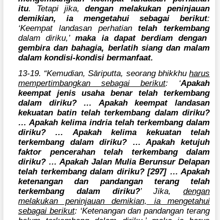
itu
. Tetapi jika,
dengan melakukan peninjauan
demikian, ia mengetahui sebagai berikut
:
‘Keempat landasan perhatian
telah terkembang
dalam diriku,’
maka ia dapat berdiam dengan
gembira dan bahagia, berlatih siang dan malam
dalam kondisi-kondisi bermanfaat.
13-19. “Kemudian, Sāriputta, seorang bhikkhu
harus
mempertimbangkan sebagai berikut
: ‘
Apakah
keempat jenis usaha benar telah terkembang
dalam diriku? … Apakah keempat landasan
kekuatan batin telah terkembang dalam diriku?
… Apakah kelima indria telah terkembang dalam
diriku? … Apakah kelima kekuatan telah
terkembang dalam diriku? … Apakah ketujuh
faktor pencerahan telah terkembang dalam
diriku? … Apakah Jalan Mulia Berunsur Delapan
telah terkembang dalam diriku? [297] … Apakah
ketenangan dan pandangan terang telah
terkembang dalam diriku?
’ Jika,
dengan
melakukan peninjauan demikian, ia mengetahui
sebagai berikut
: ‘Ketenangan dan pandangan terang