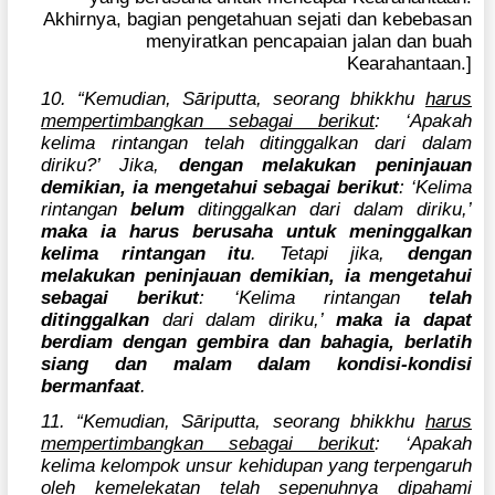
Akhirnya, bagian pengetahuan sejati dan kebebasan
menyiratkan pencapaian jalan dan buah
Kearahantaan.]
10. “Kemudian, Sāriputta, seorang bhikkhu
harus
mempertimbangkan sebagai berikut
: ‘Apakah
kelima rintangan telah ditinggalkan dari dalam
diriku?’ Jika,
dengan melakukan peninjauan
demikian, ia mengetahui sebagai berikut
: ‘Kelima
rintangan
belum
ditinggalkan dari dalam diriku,’
maka ia harus berusaha untuk meninggalkan
kelima rintangan itu
. Tetapi jika,
dengan
melakukan peninjauan demikian, ia mengetahui
sebagai berikut
: ‘Kelima rintangan
telah
ditinggalkan
dari dalam diriku,’
maka ia dapat
berdiam dengan gembira dan bahagia, berlatih
siang dan malam dalam kondisi-kondisi
bermanfaat
.
11. “Kemudian, Sāriputta, seorang bhikkhu
harus
mempertimbangkan sebagai berikut
: ‘Apakah
kelima kelompok unsur kehidupan yang terpengaruh
oleh kemelekatan telah sepenuhnya dipahami