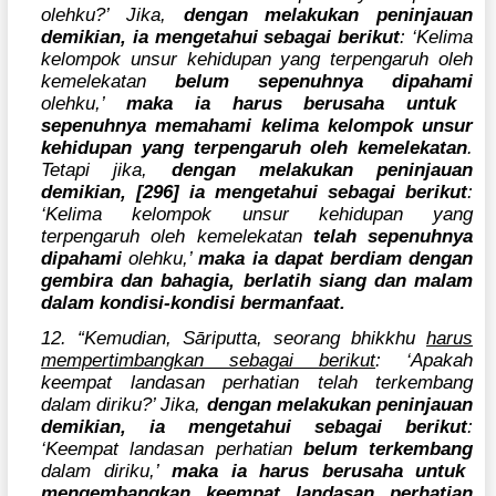
olehku?’ Jika,
dengan melakukan peninjauan
demikian, ia mengetahui sebagai berikut
: ‘Kelima
kelompok unsur kehidupan yang terpengaruh oleh
kemelekatan
belum sepenuhnya dipahami
olehku,’
maka ia harus berusaha untuk
sepenuhnya memahami kelima kelompok unsur
kehidupan yang terpengaruh oleh kemelekatan
.
Tetapi jika,
dengan melakukan peninjauan
demikian, [296] ia mengetahui sebagai berikut
:
‘Kelima kelompok unsur kehidupan yang
terpengaruh oleh kemelekatan
telah sepenuhnya
dipahami
olehku,’
maka ia dapat berdiam dengan
gembira dan bahagia, berlatih siang dan malam
dalam kondisi-kondisi bermanfaat.
12. “Kemudian, Sāriputta, seorang bhikkhu
harus
mempertimbangkan sebagai berikut
: ‘Apakah
keempat landasan perhatian telah terkembang
dalam diriku?’ Jika,
dengan melakukan peninjauan
demikian, ia mengetahui sebagai berikut
:
‘Keempat landasan perhatian
belum terkembang
dalam diriku,’
maka ia harus berusaha untuk
mengembangkan keempat landasan perhatian