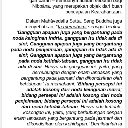
gambaran – semuanya adalah sebutan bagi
Nibbāna, yang merupakan objek dari buah
pencapaian Kearahantaan.
Dalam Mahāvedalla Sutta, Sang Buddha juga
menyebutkan, “
Ia memahami
sebagai berikut:
‘
Gangguan apapun juga yang bergantung pada
noda keinginan indria, gangguan itu tidak ada di
sini; Gangguan apapun juga yang bergantung
pada noda penjelmaan, gangguan itu tidak ada di
sini; Gangguan apapun juga yang bergantung
pada noda ketidak-tahuan, gangguan itu tidak
ada di sini
. Hanya ada gangguan ini, yaitu, yang
berhubungan dengan enam landasan yang
bergantung pada jasmani dan dikondisikan oleh
kehidupan.’
Ia memahami
: ‘
Bidang persepsi ini
adalah kosong dari noda keinginan indria;
bidang persepsi ini adalah kosong dari noda
penjelmaan; bidang persepsi ini adalah kosong
dari noda ketidak-tahuan
. Hanya ada ketidak-
kosongan ini, yaitu, yang berhubungan dengan
enam landasan yang bergantung pada jasmani dan
dikondisikan oleh kehidupan.’ Demikianlah ia