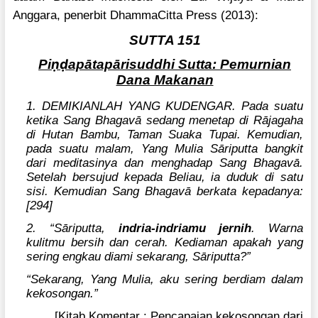
Anggara, penerbit DhammaCitta Press (2013):
SUTTA 151
ṇḍ
Pi
apātapārisuddhi Sutta: Pemurnian
Dana Makanan
1. DEMIKIANLAH YANG KUDENGAR. Pada suatu
ketika Sang Bhagavā sedang menetap di Rājagaha
di Hutan Bambu, Taman Suaka Tupai. Kemudian,
pada suatu malam, Yang Mulia Sāriputta bangkit
dari meditasinya dan menghadap Sang Bhagavā.
Setelah bersujud kepada Beliau, ia duduk di satu
sisi. Kemudian Sang Bhagavā berkata kepadanya:
[294]
2. “Sāriputta,
indria-indriamu jernih
. Warna
kulitmu bersih dan cerah. Kediaman apakah yang
sering engkau diami sekarang, Sāriputta?”
“Sekarang, Yang Mulia, aku sering berdiam dalam
kekosongan.”
[Kitab Komentar : Pencapaian kekosongan dari