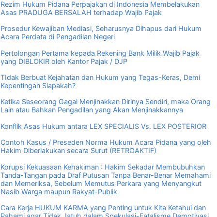
Rezim Hukum Pidana Perpajakan di Indonesia Membelakukan
Asas PRADUGA BERSALAH terhadap Wajib Pajak
Prosedur Kewajiban Mediasi, Seharusnya Dihapus dari Hukum
Acara Perdata di Pengadilan Negeri
Pertolongan Pertama kepada Rekening Bank Milik Wajib Pajak
yang DIBLOKIR oleh Kantor Pajak / DJP
TIdak Berbuat Kejahatan dan Hukum yang Tegas-Keras, Demi
Kepentingan Siapakah?
Ketika Seseorang Gagal Menjinakkan Dirinya Sendiri, maka Orang
Lain atau Bahkan Pengadilan yang Akan Menjinakkannya
Konflik Asas Hukum antara LEX SPECIALIS Vs. LEX POSTERIOR
Contoh Kasus / Preseden Norma Hukum Acara Pidana yang oleh
Hakim Diberlakukan secara Surut (RETROAKTIF)
Korupsi Kekuasaan Kehakiman : Hakim Sekadar Membubuhkan
Tanda-Tangan pada Draf Putusan Tanpa Benar-Benar Memahami
dan Memeriksa, Sebelum Memutus Perkara yang Menyangkut
Nasib Warga maupun Rakyat-Publik
Cara Kerja HUKUM KARMA yang Penting untuk Kita Ketahui dan
Pahami agar Tidak Jatuh dalam Spekulasi-Fatalisme Demotivasi