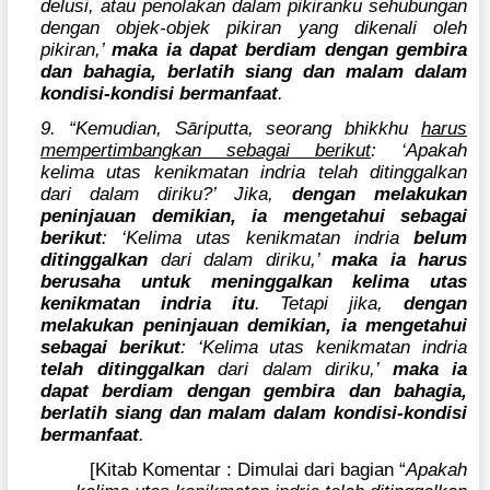
delusi, atau penolakan dalam pikiranku sehubungan
dengan objek-objek pikiran yang dikenali oleh
pikiran,’
maka ia dapat berdiam dengan gembira
dan bahagia, berlatih siang dan malam dalam
kondisi-kondisi bermanfaat
.
9. “Kemudian, Sāriputta, seorang bhikkhu
harus
mempertimbangkan sebagai berikut
: ‘Apakah
kelima utas kenikmatan indria telah ditinggalkan
dari dalam diriku?’ Jika,
dengan melakukan
peninjauan demikian, ia mengetahui sebagai
berikut
: ‘Kelima utas kenikmatan indria
belum
ditinggalkan
dari dalam diriku,’
maka ia harus
berusaha untuk meninggalkan kelima utas
kenikmatan indria itu
. Tetapi jika,
dengan
melakukan peninjauan demikian, ia mengetahui
sebagai berikut
: ‘Kelima utas kenikmatan indria
telah ditinggalkan
dari dalam diriku,’
maka ia
dapat berdiam dengan gembira dan bahagia,
berlatih siang dan malam dalam kondisi-kondisi
bermanfaat
.
[Kitab Komentar : Dimulai dari bagian “
Apakah