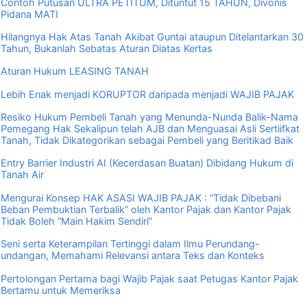
Contoh Putusan ULTRA PETITUM, Dituntut 15 TAHUN, Divonis
Pidana MATI
Hilangnya Hak Atas Tanah Akibat Guntai ataupun Ditelantarkan 30
Tahun, Bukanlah Sebatas Aturan Diatas Kertas
Aturan Hukum LEASING TANAH
Lebih Enak menjadi KORUPTOR daripada menjadi WAJIB PAJAK
Resiko Hukum Pembeli Tanah yang Menunda-Nunda Balik-Nama
Pemegang Hak Sekalipun telah AJB dan Menguasai Asli Sertiifkat
Tanah, Tidak Dikategorikan sebagai Pembeli yang Beritikad Baik
Entry Barrier Industri AI (Kecerdasan Buatan) Dibidang Hukum di
Tanah Air
Mengurai Konsep HAK ASASI WAJIB PAJAK : “Tidak Dibebani
Beban Pembuktian Terbalik” oleh Kantor Pajak dan Kantor Pajak
Tidak Boleh “Main Hakim Sendiri”
Seni serta Keterampilan Tertinggi dalam Ilmu Perundang-
undangan, Memahami Relevansi antara Teks dan Konteks
Pertolongan Pertama bagi Wajib Pajak saat Petugas Kantor Pajak
Bertamu untuk Memeriksa