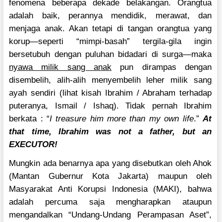
fenomena beberapa dekade belakangan. Orangtua
adalah baik, perannya mendidik, merawat, dan
menjaga anak. Akan tetapi di tangan orangtua yang
korup—seperti “mimpi-basah” tergila-gila ingin
bersetubuh dengan puluhan bidadari di surga—maka
nyawa milik sang anak
pun dirampas dengan
disembelih, alih-alih menyembelih leher milik sang
ayah sendiri (lihat kisah Ibrahim / Abraham terhadap
puteranya, Ismail / Ishaq). Tidak pernah Ibrahim
berkata : “
I treasure him more than my own life
.”
At
that time, Ibrahim was not a father, but an
EXECUTOR!
Mungkin ada benarnya apa yang disebutkan oleh Ahok
(Mantan Gubernur Kota Jakarta) maupun oleh
Masyarakat Anti Korupsi Indonesia (MAKI), bahwa
adalah percuma saja mengharapkan ataupun
mengandalkan “Undang-Undang Perampasan Aset”,