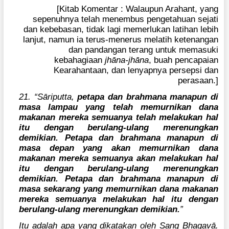
[Kitab Komentar : Walaupun Arahant, yang
sepenuhnya telah menembus pengetahuan sejati
dan kebebasan, tidak lagi memerlukan latihan lebih
lanjut, namun ia terus-menerus melatih ketenangan
dan pandangan terang untuk memasuki
kebahagiaan
jhāna-jhāna
, buah pencapaian
Kearahantaan, dan lenyapnya persepsi dan
perasaan.]
21. “Sāriputta,
petapa dan brahmana manapun di
masa lampau yang telah memurnikan dana
makanan mereka semuanya telah melakukan hal
itu dengan berulang-ulang merenungkan
demikian. Petapa dan brahmana manapun di
masa depan yang akan memurnikan dana
makanan mereka semuanya akan melakukan hal
itu dengan berulang-ulang merenungkan
demikian. Petapa dan brahmana manapun di
masa sekarang yang memurnikan dana makanan
mereka semuanya melakukan hal itu dengan
berulang-ulang merenungkan demikian.
”
Itu adalah apa yang dikatakan oleh Sang Bhagavā.