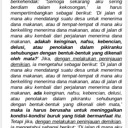
berkehendak: ‘Semoga sekarang aku sering
berdiam dalam kekosongan,’ ia harus
mempertimbangkan sebagai berikut: ‘Di jalan di
mana aku mendatangi suatu desa untuk menerima
dana makanan, atau di tempat-tempat di mana aku
berkeliling menerima dana makanan, atau di jalan di
mana aku kembali dari perjalanan menerima dana
makanan,
adakah keinginan, nafsu, kebencian,
delusi, atau penolakan dalam pikiranku
sehubungan dengan bentuk-bentuk yang dikenali
oleh mata?
’ Jika,
dengan melakukan peninjauan
demikian
, ia mengetahui sebagai berikut: ‘Di jalan di
mana aku mendatangi suatu desa untuk menerima
dana makanan, atau di tempat-tempat di mana aku
berkeliling menerima dana makanan, atau di jalan di
mana aku kembali dari perjalanan menerima dana
makanan,
ada
keinginan, nafsu, kebencian, delusi,
atau penolakan dalam pikiranku sehubungan
dengan bentuk-bentuk yang dikenali oleh mata,’
maka ia harus berusaha untuk meninggalkan
kondisi-kondisi buruk yang tidak bermanfaat itu
.
Tetapi jika,
dengan melakukan peninjauan demikian
,
ia mengetahui sebagai berikut: ‘Di jalan di mana aku