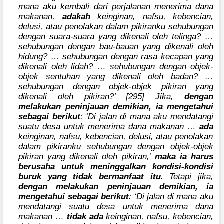
mana aku kembali dari perjalanan menerima dana
makanan,
adakah
keinginan, nafsu, kebencian,
delusi, atau penolakan dalam pikiranku
sehubungan
dengan suara-suara yang dikenali oleh telinga
? …
sehubungan dengan bau-bauan yang dikenali oleh
hidung
? …
sehubungan dengan rasa kecapan yang
dikenali oleh lidah
? …
sehubungan dengan objek-
objek sentuhan yang dikenali oleh badan
? …
sehubungan dengan objek-objek pikiran yang
dikenali oleh pikiran
?’ [295] Jika,
dengan
melakukan peninjauan demikian, ia mengetahui
sebagai berikut
: ‘Di jalan di mana aku mendatangi
suatu desa untuk menerima dana makanan …
ada
keinginan, nafsu, kebencian, delusi, atau penolakan
dalam pikiranku sehubungan dengan objek-objek
pikiran yang dikenali oleh pikiran,’
maka ia harus
berusaha untuk meninggalkan kondisi-kondisi
buruk yang tidak bermanfaat itu
. Tetapi jika,
dengan melakukan peninjauan demikian, ia
mengetahui sebagai berikut
: ‘Di jalan di mana aku
mendatangi suatu desa untuk menerima dana
makanan …
tidak ada
keinginan, nafsu, kebencian,