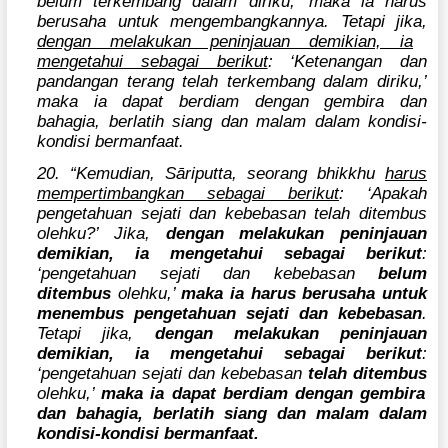
belum terkembang dalam diriku,’ maka ia harus
berusaha untuk mengembangkannya. Tetapi jika,
dengan melakukan peninjauan demikian, ia
mengetahui sebagai berikut
: ‘Ketenangan dan
pandangan terang telah terkembang dalam diriku,’
maka ia dapat berdiam dengan gembira dan
bahagia, berlatih siang dan malam dalam kondisi-
kondisi bermanfaat.
20. “Kemudian, Sāriputta, seorang bhikkhu
harus
mempertimbangkan sebagai berikut
: ‘Apakah
pengetahuan sejati dan kebebasan telah ditembus
olehku?’ Jika,
dengan melakukan peninjauan
demikian, ia mengetahui sebagai berikut
:
‘pengetahuan sejati dan kebebasan
belum
ditembus
olehku,’
maka ia harus berusaha untuk
menembus pengetahuan sejati dan kebebasan
.
Tetapi jika,
dengan melakukan peninjauan
demikian, ia mengetahui sebagai berikut
:
‘pengetahuan sejati dan kebebasan
telah ditembus
olehku,’
maka ia dapat berdiam dengan gembira
dan bahagia, berlatih siang dan malam dalam
kondisi-kondisi bermanfaat.