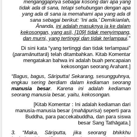
menganggapnya sebagai kosong dari apa yang
tidak ada di sana, tetapi sehubungan dengan apa
yang ada di sana ia memahami apa yang ada di
sana sebagai berikut: ‘Ini ada.’ Demikianlah,
Ānanda,
ini adalah masuknya ia ke dalam
kekosongan, yang asli, [109] tidak menyimpang,
dan murni, yang tertinggi dan tidak terlampaui
.
”
Di sini kata “yang tertinggi dan tidak terlampaui”
(
paramānuttarā
) telah ditambahkan. Kitab Komentar
mengatakan bahwa ini adalah buah pencapaian
kekosongan seorang Arahant.]
“Bagus, bagus, Sāriputta! Sekarang, sesungguhnya,
engkau sering berdiam dalam kediaman seorang
manusia besar
. Karena ini adalah kediaman
seorang manusia besar, yaitu, kekosongan.
[Kitab Komentar : Ini adalah kediaman dari
manusia-manusia besar (
mahāpurisa
) seperti para
Buddha, para paccekabuddha, dan para siswa
besar Sang Tathāgata.]
3. “Maka, Sāriputta, jika seorang bhikkhu