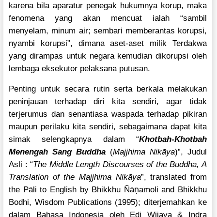
karena bila aparatur penegak hukumnya korup, maka
fenomena yang akan mencuat ialah “sambil
menyelam, minum air; sembari memberantas korupsi,
nyambi korupsi”, dimana aset-aset milik Terdakwa
yang dirampas untuk negara kemudian dikorupsi oleh
lembaga eksekutor pelaksana putusan.
Penting untuk secara rutin serta berkala melakukan
peninjauan terhadap diri kita sendiri, agar tidak
terjerumus dan senantiasa waspada terhadap pikiran
maupun perilaku kita sendiri, sebagaimana
dapat kita
simak selengkapnya dalam “
Khotbah-Khotbah
Menengah Sang Buddha
(
Majjhima Nikāya
)”, Judul
Asli : “
The Middle Length Discourses of the Buddha, A
Translation of the Majjhima Nikāya
”, translated from
ṇ
the Pāli to English by Bhikkhu Ñā
amoli and Bhikkhu
Bodhi, Wisdom Publications (1995); diterjemahkan ke
dalam Bahasa Indonesia oleh Edi Wijaya & Indra