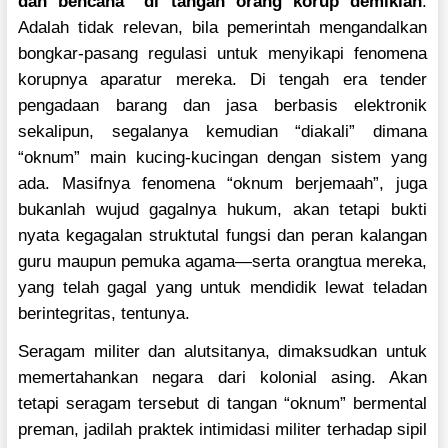
dan bencana” di tangan orang korup demikian
.
Adalah tidak relevan, bila pemerintah mengandalkan
bongkar-pasang regulasi untuk menyikapi fenomena
korupnya aparatur mereka. Di tengah era tender
pengadaan barang dan jasa berbasis elektronik
sekalipun, segalanya kemudian “diakali” dimana
“oknum” main kucing-kucingan dengan sistem yang
ada. Masifnya fenomena “oknum berjemaah”, juga
bukanlah wujud gagalnya hukum, akan tetapi bukti
nyata kegagalan struktutal fungsi dan peran kalangan
guru maupun pemuka agama—serta orangtua mereka,
yang telah gagal yang untuk mendidik lewat teladan
berintegritas, tentunya.
Seragam militer dan alutsitanya, dimaksudkan untuk
memertahankan negara dari kolonial asing. Akan
tetapi seragam tersebut di tangan “oknum” bermental
preman, jadilah praktek intimidasi militer terhadap sipil