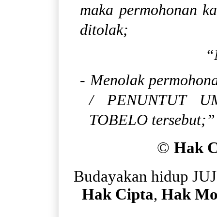
maka permohonan kas
ditolak;
“
- Menolak permohona
/ PENUNTUT U
TOBELO tersebut;”
©
Hak 
Budayakan hidup JU
Hak Cipta
,
Hak Mo