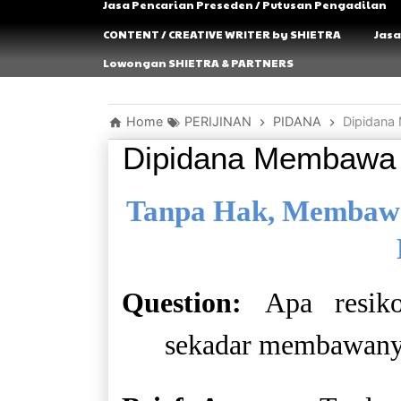
Jasa Pencarian Preseden / Putusan Pengadilan
CONTENT / CREATIVE WRITER by SHIETRA
Jasa
Lowongan SHIETRA & PARTNERS
Home
PERIJINAN
PIDANA
Dipidana
Dipidana Membawa S
Tanpa Hak, Membawa 
Question:
Apa resik
sekadar membawanya