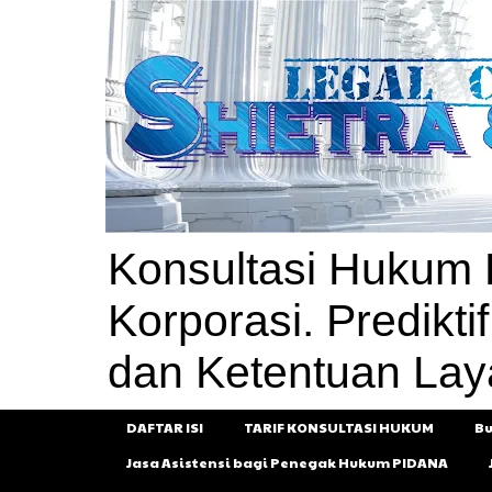
Konsultasi Hukum P
Korporasi. Prediktif,
dan Ketentuan Lay
DAFTAR ISI
TARIF KONSULTASI HUKUM
Bu
Jasa Asistensi bagi Penegak Hukum PIDANA