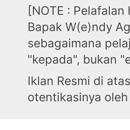
[NOTE : Pelafalan
Bapak W(e)ndy Ag
sebagaimana pelaj
"kepada", bukan "e
Iklan Resmi di atas
otentikasinya ole