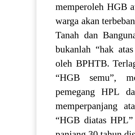
memperoleh HGB ata
warga akan terbeba
Tanah dan Banguna
bukanlah “hak atas
oleh BPHTB. Terla
“HGB semu”, men
pemegang HPL dap
memperpanjang at
“HGB diatas HPL” 
panjang 30 tahun di