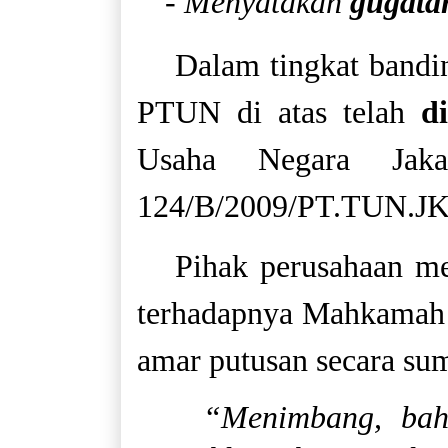
- Menyatakan
gugata
Dalam tingkat bandi
PTUN di atas telah
d
Usaha Negara Jaka
124/B/2009/PT.TUN.JKT
Pihak perusahaan m
terhadapnya Mahkamah 
amar putusan secara sum
“Menimbang, bahw