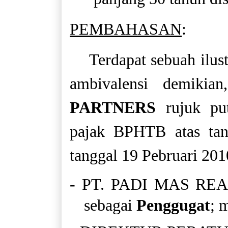
PEMBAHASAN
:
Terdapat sebuah ilu
ambivalensi demikia
PARTNERS
rujuk pu
pajak BPHTB atas ta
tanggal 19 Pebruari 2010
- PT. PADI MAS REAL
sebagai
Penggugat
; 