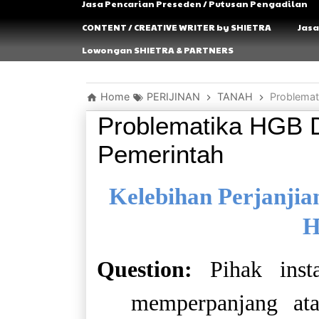
Jasa Pencarian Preseden / Putusan Pengadilan
CONTENT / CREATIVE WRITER by SHIETRA
Jasa
Lowongan SHIETRA & PARTNERS
Home
PERIJINAN
TANAH
Problemat
Problematika HGB D
Pemerintah
Kelebihan Perjanji
H
Question:
Pihak ins
memperpanjang at