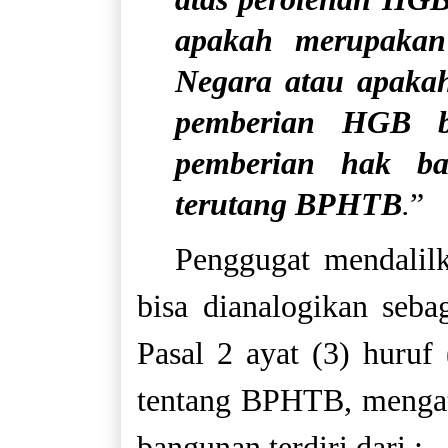
apakah merupakan
Negara atau apaka
pemberian HGB b
pemberian hak ba
terutang BPHTB
.
”
Penggugat mendalil
bisa dianalogikan se
Pasal 2 ayat (3) huru
tentang BPHTB, mengat
bangunan terdiri dari :