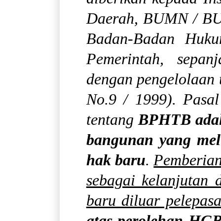
Daerah, BUMN / BUM
Badan-Badan Hukum
Pemerintah, sepan
dengan pengelolaan 
No.9 / 1999). Pasa
tentang
BPHTB adala
bangunan yang mel
hak baru
.
Pemberian
sebagai kelanjutan 
baru diluar pelepas
atas perolehan HGB