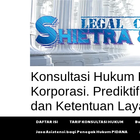
Konsultasi Hukum P
Korporasi. Prediktif,
dan Ketentuan Lay
DAFTAR ISI
TARIF KONSULTASI HUKUM
Bu
Jasa Asistensi bagi Penegak Hukum PIDANA