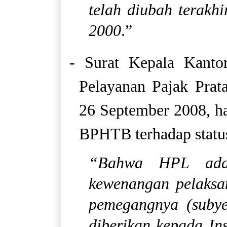
telah diubah terak
2000
.”
- Surat Kepala Kanto
Pelayanan Pajak Prat
26 September 2008, ha
BPHTB terhadap statu
“Bahwa HPL ada
kewenangan pelaksa
pemegangnya (subye
diberikan kepada In