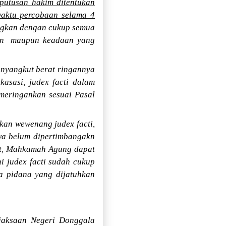
 putusan hakim ditentukan
waktu percobaan selama 4
ngkan dengan cukup semua
an
maupun keadaan yang
enyangkut berat ringannya
kasasi, judex facti dalam
eringankan sesuai Pasal
kan wewenang judex facti,
wa belum dipertimbangakn
but, Mahkamah Agung dapat
 judex facti sudah cukup
 pidana yang dijatuhkan
jaksaan Negeri Donggala