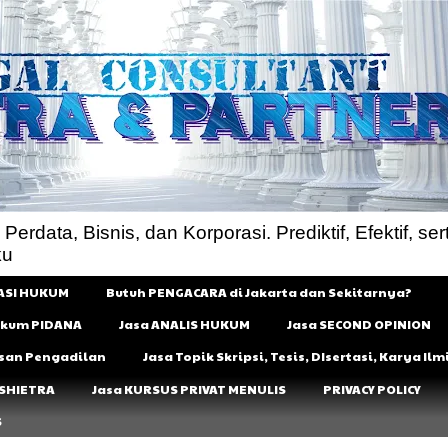
rdata, Bisnis, dan Korporasi. Prediktif, Efektif, sert
ku
ASI HUKUM
Butuh PENGACARA di Jakarta dan Sekitarnya?
Hukum PIDANA
Jasa ANALIS HUKUM
Jasa SECOND OPINION
usan Pengadilan
Jasa Topik Skripsi, Tesis, DIsertasi, Karya I
 SHIETRA
Jasa KURSUS PRIVAT MENULIS
PRIVACY POLICY
S