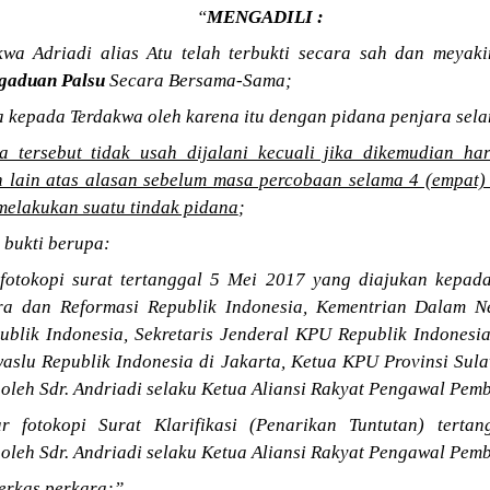
“
MENGADILI :
wa Adriadi alias Atu telah terbukti secara sah dan meyak
gaduan Palsu
Secara Bersama-Sama;
 kepada Terdakwa oleh karena itu dengan pidana penjara sela
 tersebut tidak usah dijalani kecuali jika dikemudian h
h lain atas alasan sebelum masa percobaan selama 4 (empat) 
 melakukan suatu tindak pidana
;
 bukti berupa:
 fotokopi surat tertanggal 5 Mei 2017 yang diajukan kepa
a dan Reformasi Republik Indonesia, Kementrian Dalam Ne
blik Indonesia, Sekretaris Jenderal KPU Republik Indonesi
waslu Republik Indonesia di Jakarta, Ketua KPU Provinsi Sula
 oleh Sdr. Andriadi selaku Ketua Aliansi Rakyat Pengawal Pe
r fotokopi Surat Klarifikasi (Penarikan Tuntutan) tert
 oleh Sdr. Andriadi selaku Ketua Aliansi Rakyat Pengawal Pe
erkas perkara;”