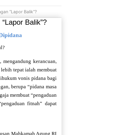
gan “Lapor Balik”?
“Lapor Balik”?
Dipidana
ul?
, mengandung kerancuan,
 lebih tepat ialah membuat
 dihukum vonis pidana bagi
ngan, berupa “pidana masa
engaja membuat “pengaduan
“pengaduan fitnah” dapat
tusan Mahkamah Agung RI