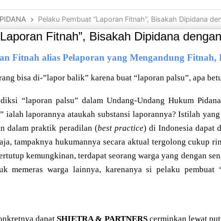
PIDANA
Pelaku Pembuat “Laporan Fitnah”, Bisakah Dipidana den
Laporan Fitnah”, Bisakah Dipidana dengan 
n Fitnah alias Pelaporan yang Mengandung Fitnah, 
ang bisa di-”lapor balik” karena buat “laporan palsu”, apa bet
 diksi “laporan palsu” dalam Undang-Undang Hukum Pidana
 ialah laporannya ataukah substansi laporannya? Istilah yang
an dalam praktik peradilan (
best practice
) di Indonesia dapat
aja, tampaknya hukumannya secara aktual tergolong cukup ri
tertutup kemungkinan, terdapat seorang warga yang dengan s
tuk memeras warga lainnya, karenanya si pelaku pembuat 
konkretnya dapat
SHIETRA & PARTNERS
cerminkan lewat pu