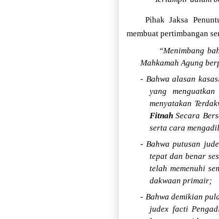
Pihak Jaksa Penun
membuat pertimbangan sert
“Menimbang bahw
Mahkamah Agung berpe
- Bahwa alasan kasas
yang menguatkan 
menyatakan Terdakw
Fitnah
Secara Bers
serta cara mengadi
- Bahwa putusan jude
tepat dan benar se
telah memenuhi sem
dakwaan primair;
- Bahwa demikian pul
judex facti Penga