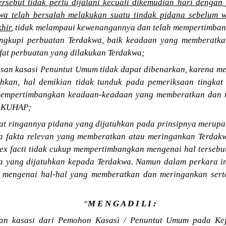
ersebut tidak perlu dijalani kecuali dikemudian hari dengan
kwa telah bersalah melakukan suatu tindak pidana sebelum 
khir
, tidak melampaui kewenangannya dan telah mempertimba
ngkupi perbuatan Terdakwa, baik keadaan yang memberatk
fat perbuatan yang dilakukan Terdakwa;
lasan kasasi Penuntut Umum tidak dapat dibenarkan, karena m
hkan, hal demikian tidak tunduk pada pemeriksaan tingkat 
mempertimbangkan keadaan-keadaan yang memberatkan dan m
 f KUHAP;
at ringannya pidana yang dijatuhkan pada prinsipnya merupa
da fakta relevan yang memberatkan atau meringankan Terdak
udex facti tidak cukup mempertimbangkan mengenai hal terse
 yang dijatuhkan kepada Terdakwa. Namun dalam perkara ini
mengenai hal-hal yang memberatkan dan meringankan serta
“
M E N G A D I L I :
an kasasi dari Pemohon Kasasi / Penuntut Umum pada Ke