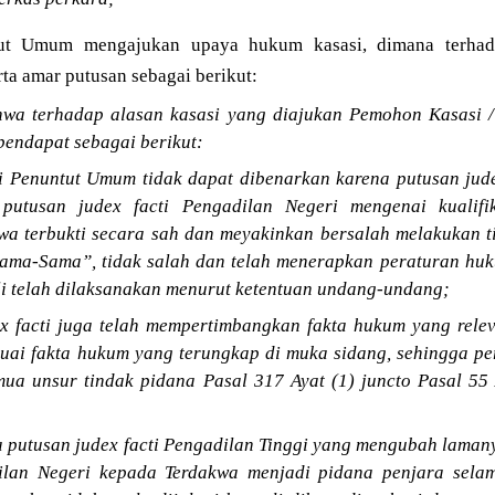
tut Umum mengajukan upaya hukum kasasi, dimana terh
a amar putusan sebagai berikut:
a terhadap alasan kasasi yang diajukan Pemohon Kasasi /
ndapat sebagai berikut:
i Penuntut Umum tidak dapat dibenarkan karena putusan jude
putusan judex facti Pengadilan Negeri mengenai kualifi
a terbukti secara sah dan meyakinkan bersalah melakukan t
ama-Sama”, tidak salah dan telah menerapkan peraturan hu
li telah dilaksanakan menurut ketentuan undang-undang;
x facti juga telah mempertimbangkan fakta hukum yang rele
suai fakta hukum yang terungkap di muka sidang, sehingga pe
ua unsur tindak pidana Pasal 317 Ayat (1) juncto Pasal 55
a putusan judex facti Pengadilan Tinggi yang mengubah laman
dilan Negeri kepada Terdakwa menjadi pidana penjara sela