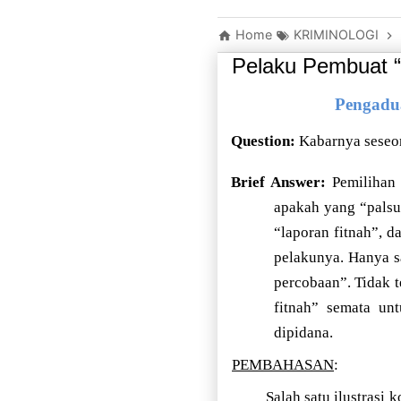
Home
KRIMINOLOGI
Pelaku Pembuat “
Pengadua
Question:
Kabarnya seseor
Brief Answer:
Pemilihan
apakah yang “palsu”
“laporan fitnah”, d
pelakunya. Hanya s
percobaan”. Tidak 
fitnah” semata un
dipidana.
PEMBAHASAN
:
Salah satu ilustrasi 