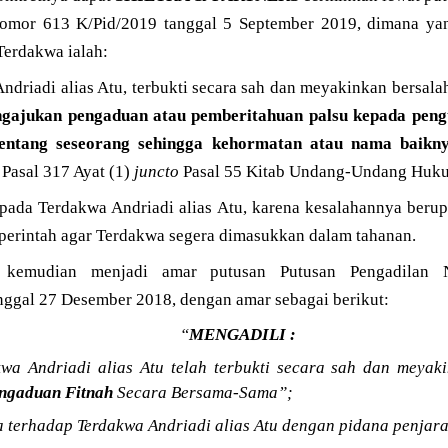
Nomor 613 K/Pid/2019 tanggal 5 September 2019, dimana yan
erdakwa ialah:
driadi alias Atu, terbukti secara sah dan meyakinkan bersal
gajukan pengaduan atau pemberitahuan palsu kepada pengua
tentang seseorang sehingga kehormatan atau nama baikny
Pasal 317 Ayat (1)
juncto
Pasal 55 Kitab Undang-Undang Huku
pada Terdakwa Andriadi alias Atu, karena kesalahannya berup
perintah agar Terdakwa segera dimasukkan dalam tahanan.
g kemudian menjadi amar putusan Putusan Pengadilan
nggal 27 Desember 2018, dengan amar sebagai berikut:
“
MENGADILI :
wa Andriadi alias Atu telah terbukti secara sah dan meyak
ngaduan Fitnah
Secara Bersama-Sama”;
 terhadap Terdakwa Andriadi alias Atu dengan pidana penjara