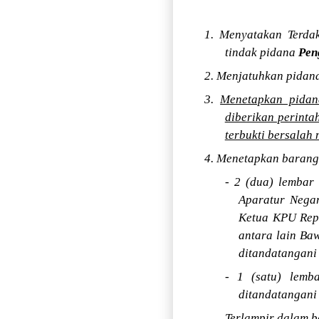
1. Menyatakan Terdak
tindak pidana
Pen
2. Menjatuhkan pidana
3.
Menetapkan pidana
diberikan perinta
terbukti bersalah
4. Menetapkan barang
- 2 (dua) lembar
Aparatur Negar
Ketua KPU Repu
antara lain Ba
ditandatangani
- 1 (satu) lemba
ditandatangani
Terlampir dalam b